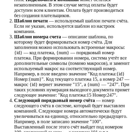
незаполненным. В этом случае метод оплаты будет
доступен всем клиентам. Оплата будет производиться
без создания плательщиков.
Шаблон печати
— используемый шаблон печати счёта.
Если не указан, используется шаблон из настроек
компании.
Шаблон номера счета
— описание шаблона, по
которому будет формироваться номер счёта. Для
заполнения можно использовать встроенные макросы:
{id} — код платежа, {num} — порядковый номер
платежа. При формировании номера, система учтёт все
дополнительные символы (помимо макросов), и заменит
используемый макрос на соответствующий номер.
Например, в поле введено значение "Код платежа:{id}
Номер:{num}". Код текущего платежа 15, а номер 247 —
макрос {id} вернет значение "15", а {num} — "247". При
таких условиях нумерация выходного документа примет
следующее значение: "Код платежа:15 Номер:247".
Следующий порядковый номер счёта
— номер
следующего счёта в системе, который будет выставлен
компанией. Следующие номера автоматически будут
увеличиваться на единицу, относительно предыдущего.
Например, в поле записано значение "100".
Выставленный после этого счёт выйдет под номером