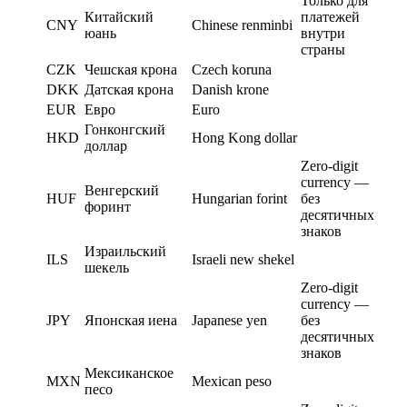
Только для
Китайский
платежей
CNY
Chinese renminbi
юань
внутри
страны
CZK
Чешская крона
Czech koruna
DKK
Датская крона
Danish krone
EUR
Евро
Euro
Гонконгский
HKD
Hong Kong dollar
доллар
Zero-digit
currency —
Венгерский
HUF
Hungarian forint
без
форинт
десятичных
знаков
Израильский
ILS
Israeli new shekel
шекель
Zero-digit
currency —
JPY
Японская иена
Japanese yen
без
десятичных
знаков
Мексиканское
MXN
Mexican peso
песо