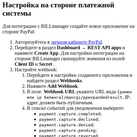
Настройка на стороне платежной
системы
Для интеграции с BILLmanager создайте новое приложение на
стороне PayPal:
Авторизуйтесь в
личном кабинете PayPal
.
Перейдите в раздел
Dashboard
→
REST API apps
и
нажмите
Create App
. Для настройки интеграции на
стороне BILLmanager скопируйте значения из полей
Client ID
и
Secret
.
Настройте webhook:
Перейдите в настройки созданного приложения и
найдите раздел
Webhooks
.
Нажмите
Add Webhook
.
В поле
Webhook URL
укажите URL вида
{домен
. IP-
или ip билинга}/mancgi/ppexpandedresult
адрес должен быть публичным.
В списке событий для уведомления выберите:
;
payment.capture.completed
;
payment.capture.declined
;
payment.capture.denied
;
payment.capture.pending
.
payment.capture.reversed