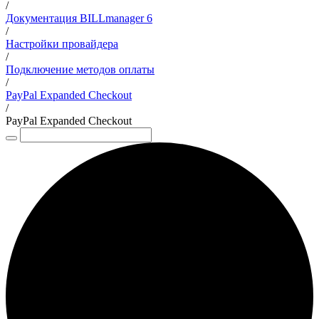
/
Документация BILLmanager 6
/
Настройки провайдера
/
Подключение методов оплаты
/
PayPal Expanded Checkout
/
PayPal Expanded Checkout