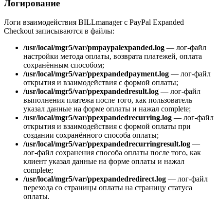
Логирование
Логи взаимодействия BILLmanager с PayPal Expanded
Checkout записываются в файлы:
/usr/local/mgr5/var/pmpaypalexpanded.log
— лог-файл
настройки метода оплаты, возврата платежей, оплата
сохранённым способом;
/usr/local/mgr5/var/ppexpandedpayment.log
— лог-файл
открытия и взаимодействия с формой оплаты;
/usr/local/mgr5/var/ppexpandedresult.log
— лог-файл
выполнения платежа после того, как пользователь
указал данные на форме оплаты и нажал complete;
/usr/local/mgr5/var/ppexpandedrecurring.log
— лог-файл
открытия и взаимодействия с формой оплаты при
создании сохранённого способа оплаты;
/usr/local/mgr5/var/ppexpandedrecurringresult.log
—
лог-файл сохранения способа оплаты после того, как
клиент указал данные на форме оплаты и нажал
complete;
/usr/local/mgr5/var/ppexpandedredirect.log
— лог-файл
перехода со страницы оплаты на страницу статуса
оплаты.