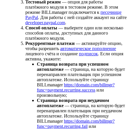
Тестовый режим
— опция для работы
платёжного модуля в тестовом режиме. В этом
режиме BILLmanager подключается к
песочнице
PayPal
. Для работы с ней создайте аккаунт на сайте
developer.paypal.com
.
Способ оплаты
— выберите один или несколько
способов оплаты, доступных для данного
платёжного модуля.
Рекуррентные платежи
— активируйте опцию,
чтобы разрешить
автоматическое пополнение
лицевого счёта и создание
подписок
. Если опция
активна, укажите:
Страница возврата при успешном
автоплатеже
— страница, на которую будет
перенаправлен плательщик при успешном
автоплатеже. Используйте страницу
BILLmanager
https://domain.com/billmgr?
func=payment.recurring.success
или
произвольную;
Страница возврата при неудачном
автоплатеже
— cтраница, на которую будет
перенаправлен плательщик при неудачном
автоплатеже. Используйте страницу
BILLmanager
https://domain.com/billmgr?
func=payment.recurring.fail
или