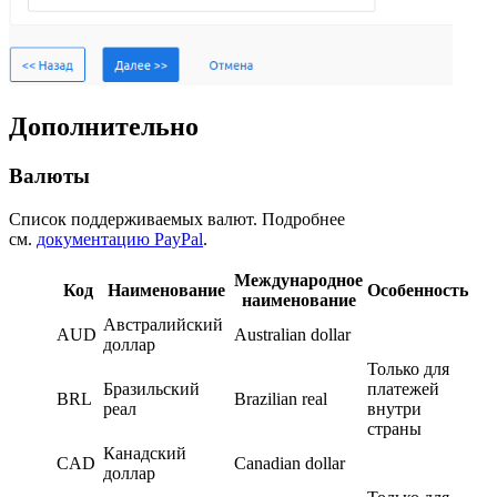
Дополнительно
Валюты
Список поддерживаемых валют. Подробнее
см.
документацию PayPal
.
Международное
Код
Наименование
Особенность
наименование
Австралийский
AUD
Australian dollar
доллар
Только для
Бразильский
платежей
BRL
Brazilian real
реал
внутри
страны
Канадский
CAD
Canadian dollar
доллар