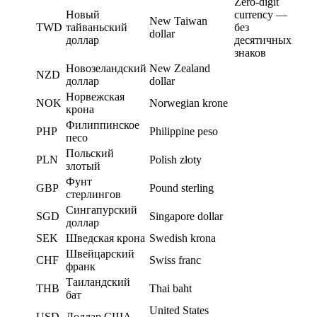
Zero-digit
Новый
currency —
New Taiwan
TWD
тайваньский
без
dollar
доллар
десятичных
знаков
Новозеландский
New Zealand
NZD
доллар
dollar
Норвежская
NOK
Norwegian krone
крона
Филиппинское
PHP
Philippine peso
песо
Польский
PLN
Polish złoty
злотый
Фунт
GBP
Pound sterling
стерлингов
Сингапурский
SGD
Singapore dollar
доллар
SEK
Шведская крона
Swedish krona
Швейцарский
CHF
Swiss franc
франк
Таиландский
THB
Thai baht
бат
United States
USD
Доллар США