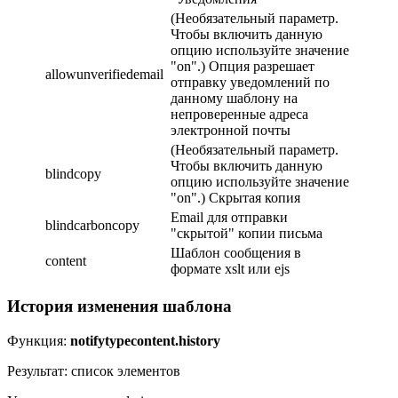
(Необязательный параметр.
Чтобы включить данную
опцию используйте значение
"on".) Опция разрешает
allowunverifiedemail
отправку уведомлений по
данному шаблону на
непроверенные адреса
электронной почты
(Необязательный параметр.
Чтобы включить данную
blindcopy
опцию используйте значение
"on".) Скрытая копия
Email для отправки
blindcarboncopy
"скрытой" копии письма
Шаблон сообщения в
content
формате xslt или ejs
История изменения шаблона
Функция:
notifytypecontent.history
Результат: список элементов