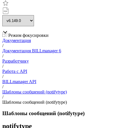
Режим фокусировки
Документация
/
Документация BILLmanager 6
/
Разработчику
/
Работа с API
/
BILLmanager API
/
Шаблоны сообщений (notifytype)
/
Шаблоны сообщений (notifytype)
Шаблоны сообщений (notifytype)
notifytype