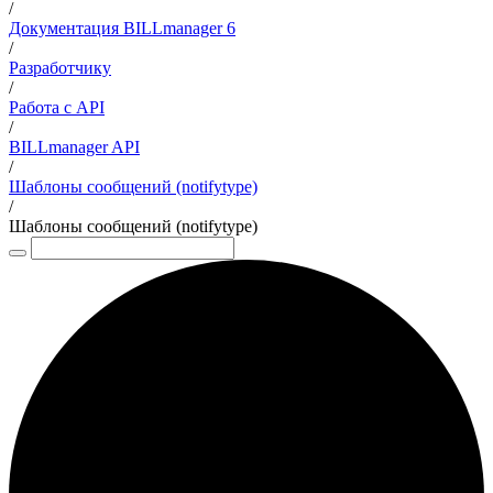
/
Документация BILLmanager 6
/
Разработчику
/
Работа с API
/
BILLmanager API
/
Шаблоны сообщений (notifytype)
/
Шаблоны сообщений (notifytype)