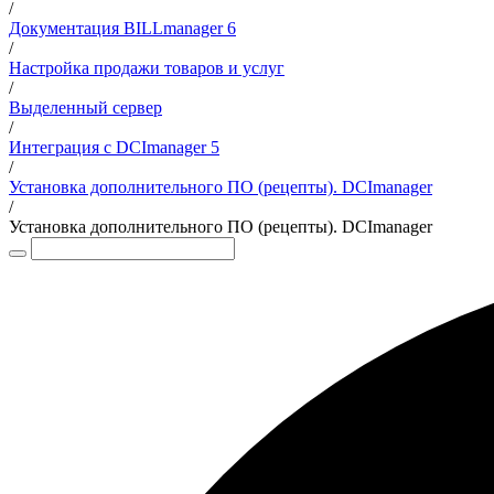
/
Документация BILLmanager 6
/
Настройка продажи товаров и услуг
/
Выделенный сервер
/
Интеграция с DCImanager 5
/
Установка дополнительного ПО (рецепты). DCImanager
/
Установка дополнительного ПО (рецепты). DCImanager