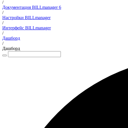
/
Документация BILLmanager 6
/
Настройки BILLmanager
/
Интерфейс BILLmanager
/
Дашборд
/
Дашборд