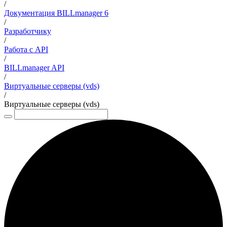
/
Документация BILLmanager 6
/
Разработчику
/
Работа с API
/
BILLmanager API
/
Виртуальные серверы (vds)
/
Виртуальные серверы (vds)