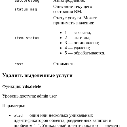
Автопродление.
autoprolong
Описание текущего
status_msg
состояния ВМ.
Статус услуги. Может
принимать значения:
1 — заказана;
2 — активна;
item_status
3 — остановлена;
4 — удалена;
5 — обрабатывается.
Стоимость.
cost
Удалить выделенные услуги
Функция:
vds.delete
Уровень доступа: admin user
Параметры:
— один или несколько уникальных
elid
идентификаторов объекта, разделённых запятой и
пробелом ", ". Уникальный идентификатор — элемент