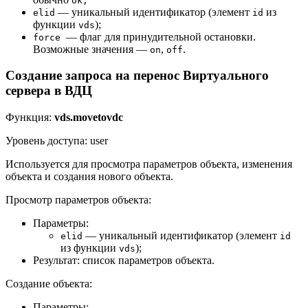
ok;
— уникальный идентификатор (элемент
из
elid
id
функции
);
vds
— флаг для принудительной остановки.
force
Возможные значения —
,
.
on
off
Создание запроса на перенос Виртуального
сервера в ВДЦ
Функция:
vds.movetovdc
Уровень доступа: user
Используется для просмотра параметров объекта, изменения
объекта и создания нового объекта.
Просмотр параметров объекта:
Параметры:
— уникальный идентификатор (элемент
elid
id
из функции
);
vds
Результат: список параметров объекта.
Создание объекта:
Параметры: