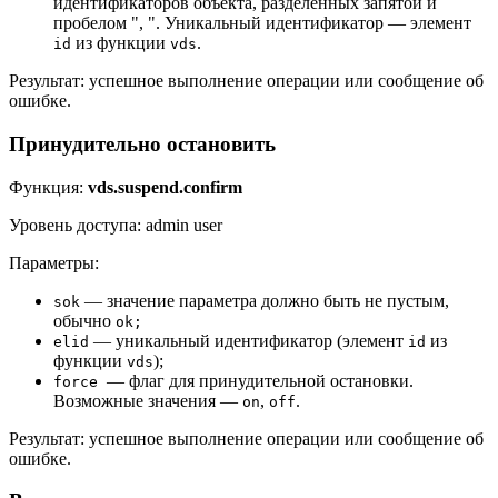
идентификаторов объекта, разделённых запятой и
пробелом ", ". Уникальный идентификатор — элемент
из функции
.
id
vds
Результат: успешное выполнение операции или сообщение об
ошибке.
Принудительно остановить
Функция:
vds.suspend.confirm
Уровень доступа: admin user
Параметры:
— значение параметра должно быть не пустым,
sok
обычно
ok;
— уникальный идентификатор (элемент
из
elid
id
функции
);
vds
— флаг для принудительной остановки.
force
Возможные значения —
,
.
on
off
Результат: успешное выполнение операции или сообщение об
ошибке.