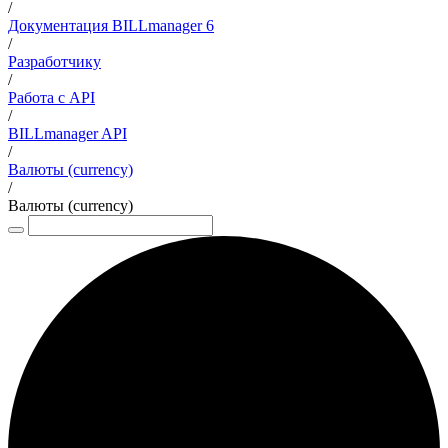
/
Документация BILLmanager 6
/
Разработчику
/
Работа с API
/
BILLmanager API
/
Валюты (currency)
/
Валюты (currency)