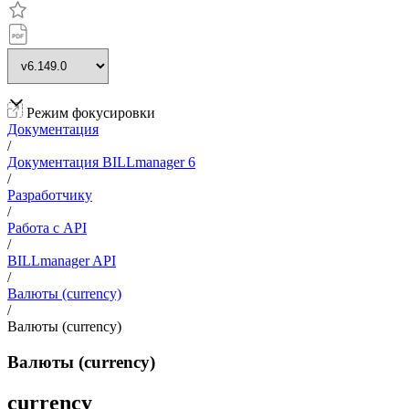
Режим фокусировки
Документация
/
Документация BILLmanager 6
/
Разработчику
/
Работа с API
/
BILLmanager API
/
Валюты (currency)
/
Валюты (currency)
Валюты (currency)
currency