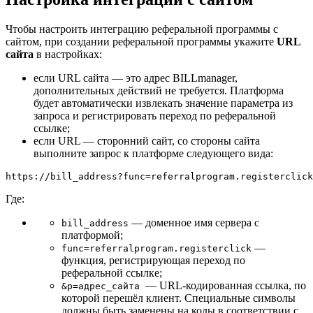
Чтобы настроить интеграцию реферальной программы с
сайтом, при создании реферальной программы укажите
URL
сайта
в настройках:
если URL сайта — это адрес BILLmanager,
дополнительных действий не требуется. Платформа
будет автоматически извлекать значение параметра из
запроса и регистрировать переход по реферальной
ссылке;
если URL — сторонний сайт, со стороны сайта
выполните запрос к платформе следующего вида:
https://bill_address?func=referralprogram.registerclick
Где:
— доменное имя сервера с
bill_address
платформой;
—
func=referralprogram.registerclick
функция, регистрирующая переход по
реферальной ссылке;
— URL-кодированная ссылка, по
&p=адрес_сайта
которой перешёл клиент. Специальные символы
должны быть заменены на коды в соответствии с