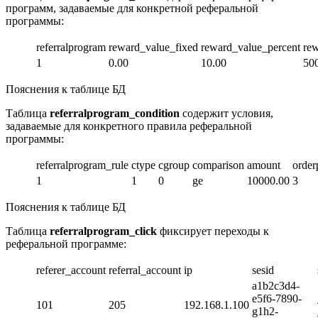
программ, задаваемые для конкретной реферальной
программы:
referralprogram
reward_value_fixed
reward_value_percent
re
1
0.00
10.00
50
Пояснения к таблице БД
Таблица
referralprogram_condition
содержит условия,
задаваемые для конкретного правила реферальной
программы:
referralprogram_rule
ctype
cgroup
comparison
amount
order
1
1
0
ge
10000.00
3
Пояснения к таблице БД
Таблица
referralprogram_click
фиксирует переходы к
реферальной программе:
referer_account
referral_account
ip
sesid
a1b2c3d4-
e5f6-7890-
101
205
192.168.1.100
g1h2-