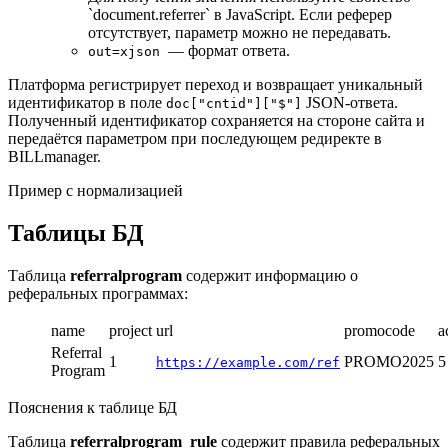
`document.referrer` в JavaScript. Если реферер
отсутствует, параметр можно не передавать.
— формат ответа.
out=xjson
Платформа регистрирует переход и возвращает уникальный
идентификатор в поле
JSON-ответа.
doc["cntid"]["$"]
Полученный идентификатор сохраняется на стороне сайта и
передаётся параметром при последующем редиректе в
BILLmanager.
Пример с нормализацией
Таблицы БД
Таблица
referralprogram
содержит информацию о
реферальных программах:
name
project
url
promocode
a
Referral
1
PROMO2025
5
https://example.com/ref
Program
Пояснения к таблице БД
Таблица
referralprogram_rule
содержит правила реферальных