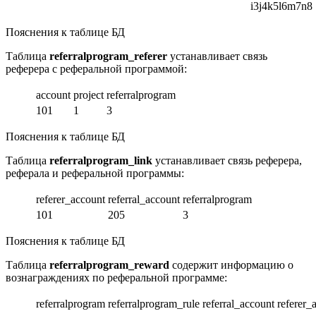
i3j4k5l6m7n8
Пояснения к таблице БД
Таблица
referralprogram_referer
устанавливает связь
реферера с реферальной программой:
account
project
referralprogram
101
1
3
Пояснения к таблице БД
Таблица
referralprogram_link
устанавливает связь реферера,
реферала и реферальной программы:
referer_account
referral_account
referralprogram
101
205
3
Пояснения к таблице БД
Таблица
referralprogram_reward
содержит информацию о
вознаграждениях по реферальной программе:
referralprogram
referralprogram_rule
referral_account
referer_