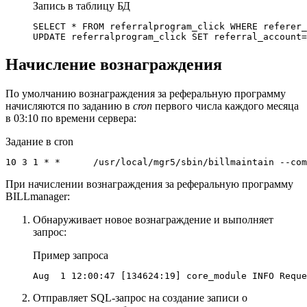
Запись в таблицу БД
SELECT * FROM referralprogram_click WHERE referer_
UPDATE referralprogram_click SET referral_account=
Начисление вознаграждения
По умолчанию вознаграждения за реферальную программу
начисляются по заданию в
cron
первого числа каждого месяца
в 03:10 по времени сервера:
Задание в cron
10 3 1 * *      /usr/local/mgr5/sbin/billmaintain --com
При начислении вознаграждения за реферальную программу
BILLmanager:
Обнаруживает новое вознаграждение и выполняет
запрос:
Пример запроса
Aug  1 12:00:47 [134624:19] core_module INFO Reque
Отправляет SQL-запрос на создание записи о