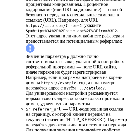
процентным кодированием. Процентное
кодирование (или URL-кодирование) — способ
безопасно передавать специальные символы в
ссылках (URL). Например, для URL
укажите
https://site.com/?from=2
.
&p=https%3A%2F%2Fsite.com%2F%3Ffrom%3D2
Этот адрес указан в личном кабинете реферера и
предоставляется им потенциальным рефералам;
Значение параметра
должно точно
p
соответствовать ссылке, указанной в настройках
реферальной программы — поле
URL сайта
,
иначе переход не будет зарегистрирован.
Например, если программа настроена на корень
домена
, а в параметре
https://example.ru/
передаётся адрес с путём
.
.../catalog/
Для универсальной настройки рекомендуется
нормализовать адрес: оставьте только протокол и
домен, удаляя путь и параметры.
— URL-кодированная ссылка
&r=referrer_url
на страницу, с которой клиент перешёл на
текущую (значение `HTTP_REFERER`). Параметр
передаётся для отслеживания источника перехода.
Для получения значения используйте свойство