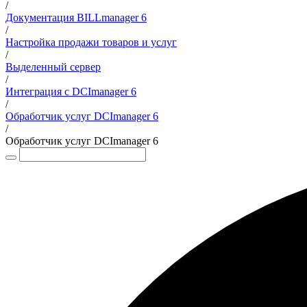
/
Документация BILLmanager 6
/
Настройка продажи товаров и услуг
/
Выделенный сервер
/
Интеграция с DCImanager 6
/
Обработчик услуг DCImanager 6
/
Обработчик услуг DCImanager 6