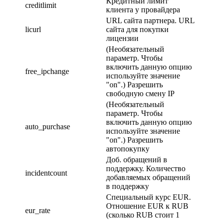
Кредитный лимит
creditlimit
клиента у провайдера
URL сайта партнера. URL
licurl
сайта для покупки
лицензии
(Необязательный
параметр. Чтобы
включить данную опцию
free_ipchange
используйте значение
"on".) Разрешить
свободную смену IP
(Необязательный
параметр. Чтобы
включить данную опцию
auto_purchase
используйте значение
"on".) Разрешить
автопокупку
Доб. обращений в
поддержку. Количество
incidentcount
добавляемых обращений
в поддержку
Специальный курс EUR.
Отношение EUR к RUB
eur_rate
(сколько RUB стоит 1