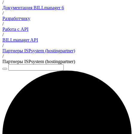
/
Документация BILLmanager 6
/
Разработчику
/
Работа с API
/
BILLmanager API
/
Партнеры ISPsystem (hostingpartner)
/
Партнеры ISPsystem (hostingpartner)