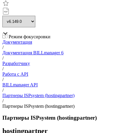
Режим фокусировки
Документация
/
Документация BILLmanager 6
/
Разработчику
/
Работа с API
/
BILLmanager API
/
Партнеры ISPsystem (hostingpartner)
/
Партнеры ISPsystem (hostingpartner)
Партнеры ISPsystem (hostingpartner)
hostingpartner