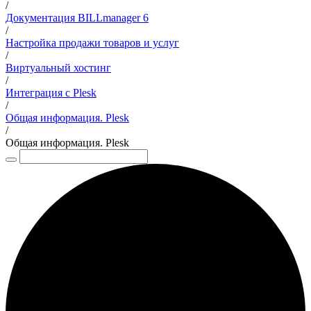
/
Документация BILLmanager 6
/
Настройка продажи товаров и услуг
/
Виртуальный хостинг
/
Интеграция с Plesk
/
Общая информация. Plesk
/
Общая информация. Plesk