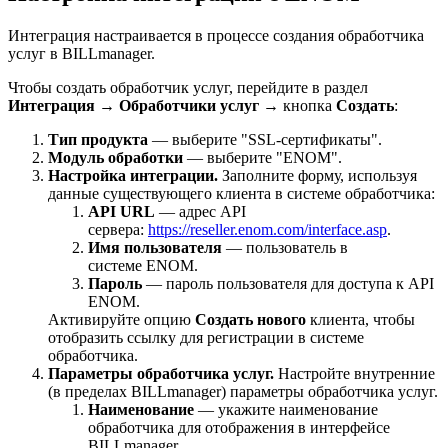
Интеграция настраивается в процессе создания обработчика
услуг в BILLmanager.
Чтобы создать обработчик услуг, перейдите в раздел
Интеграция
→
Обработчики услуг
→ кнопка
Создать
:
Тип продукта
— выберите "SSL-сертификаты".
Модуль обработки
— выберите "ENOM".
Настройка интеграции.
Заполните форму, используя
данные существующего клиента в системе обработчика:
API URL
— адрес API
сервера:
https://reseller.enom.com/interface.asp
.
Имя пользователя
— пользователь в
системе ENOM.
Пароль
— пароль пользователя для доступа к API
ENOM.
Активируйте опцию
Создать нового
клиента, чтобы
отобразить ссылку для регистрации в системе
обработчика.
Параметры обработчика услуг.
Настройте внутренние
(в пределах BILLmanager) параметры обработчика услуг.
Наименование
— укажите наименование
обработчика для отображения в интерфейсе
BILLmanager.