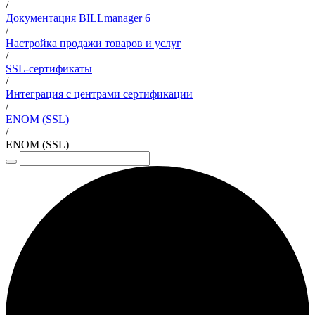
/
Документация BILLmanager 6
/
Настройка продажи товаров и услуг
/
SSL-сертификаты
/
Интеграция с центрами сертификации
/
ENOM (SSL)
/
ENOM (SSL)