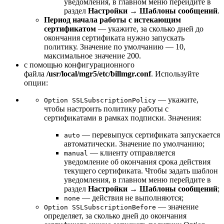
уведомления, в главном меню перейдите в
раздел
Настройки
→
Шаблоны сообщений
.
Период начала работы с истекающим
сертификатом
— укажите, за сколько дней до
окончания сертификата нужно запускать
политику. Значение по умолчанию — 10,
максимальное значение 200.
с помощью конфигурационного
файла
/usr/local/mgr5/etc/billmgr.conf
. Используйте
опции:
— укажите,
Option SSLSubscriptionPolicy
чтобы настроить политику работы с
сертификатами в рамках подписки. Значения:
— перевыпуск сертификата запускается
auto
автоматически. Значение по умолчанию;
— клиенту отправляется
manual
уведомление об окончания срока действия
текущего сертификата. Чтобы задать шаблон
уведомления, в главном меню перейдите в
раздел
Настройки
→
Шаблоны сообщений
;
— действия не выполняются;
none
— значение
Option SSLSubscriptionBefore
определяет, за сколько дней до окончания