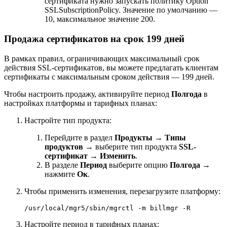
сертификата нужно запускать политику Option
SSLSubscriptionPolicy. Значение по умолчанию —
10, максимальное значение 200.
Продажа сертификатов на срок 199 дней
В рамках правил, ограничивающих максимальный срок
действия SSL-сертификатов, вы можете предлагать клиентам
сертификаты с максимальным сроком действия — 199 дней.
Чтобы настроить продажу, активируйте период
Полгода
в
настройках платформы и тарифных планах:
Настройте тип продукта:
Перейдите в раздел
Продукты
→
Типы
продуктов
→ выберите тип продукта
SSL-
сертификат
→
Изменить
.
В разделе
Период
выберите опцию
Полгода
→
нажмите
Ок
.
Чтобы применить изменения, перезагрузите платформу:
/usr/local/mgr5/sbin/mgrctl -m billmgr -R
Настройте период в тарифных планах: