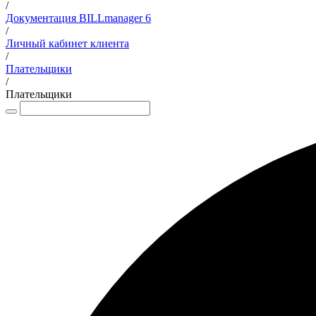
/
Документация BILLmanager 6
/
Личный кабинет клиента
/
Плательщики
/
Плательщики