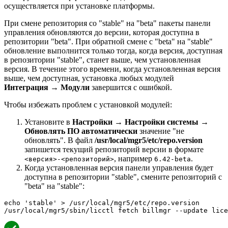
осуществляется при установке платформы.
При смене репозитория со "stable" на "beta" пакеты панели
управления обновляются до версии, которая доступна в
репозитории "beta". При обратной смене с "beta" на "stable"
обновление выполнится только тогда, когда версия, доступная
в репозитории "stable", станет выше, чем установленная
версия. В течение этого времени, когда установленная версия
выше, чем доступная, установка любых модулей
Интеграция
→
Модули
завершится с ошибкой.
Чтобы избежать проблем с установкой модулей:
Установите в
Настройки
→
Настройки системы
→
Обновлять ПО автоматически
значение "не
обновлять". В файл
/usr/local/mgr5/etc/repo.version
запишется текущий репозиторий версии в формате
, например
.
<версия>-<репозиторий>
6.42-beta
Когда установленная версия панели управления будет
доступна в репозитории "stable", смените репозиторий с
"beta" на "stable":
echo 'stable' > /usr/local/mgr5/etc/repo.version

/usr/local/mgr5/sbin/licctl fetch billmgr --update lice