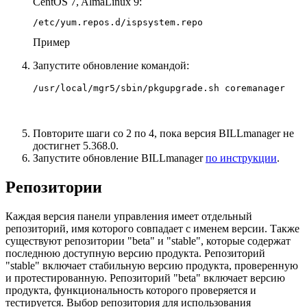
CentOS 7, AlmaLinux 9:
/etc/yum.repos.d/ispsystem.repo
Пример
Запустите обновление командой:
/usr/local/mgr5/sbin/pkgupgrade.sh coremanager
Повторите шаги со 2 по 4, пока версия BILLmanager не
достигнет 5.368.0.
Запустите обновление BILLmanager
по инструкции
.
Репозитории
Каждая версия панели управления имеет отдельный
репозиторий, имя которого совпадает с именем версии. Также
существуют репозитории "beta" и "stable", которые содержат
последнюю доступную версию продукта. Репозиторий
"stable" включает стабильную версию продукта, проверенную
и протестированную. Репозиторий "beta" включает версию
продукта, функциональность которого проверяется и
тестируется. Выбор репозитория для использования