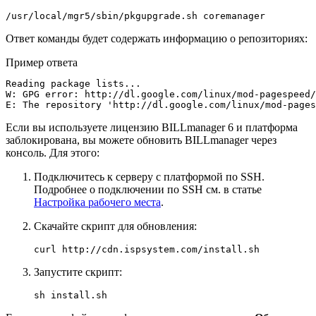
/usr/local/mgr5/sbin/pkgupgrade.sh coremanager
Ответ команды будет содержать информацию о репозиториях:
Пример ответа
Reading package lists...

W: GPG error: http://dl.google.com/linux/mod-pagespeed/
E: The repository 'http://dl.google.com/linux/mod-pages
Если вы используете лицензию BILLmanager 6 и платформа
заблокирована, вы можете обновить BILLmanager через
консоль. Для этого:
Подключитесь к серверу с платформой по SSH.
Подробнее о подключении по SSH см. в статье
Настройка рабочего места
.
Скачайте скрипт для обновления:
curl http://cdn.ispsystem.com/install.sh
Запустите скрипт:
sh install.sh