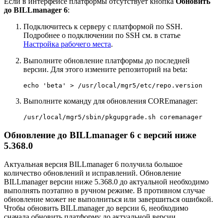
Если в интерфейсе платформы отсутствует кнопка
Обновить
до BILLmanager 6
:
Подключитесь к серверу с платформой по SSH.
Подробнее о подключении по SSH см. в статье
Настройка рабочего места
.
Выполните обновление платформы до последней
версии. Для этого измените репозиторий на beta:
echo 'beta' > /usr/local/mgr5/etc/repo.version
Выполните команду для обновления COREmanager:
/usr/local/mgr5/sbin/pkgupgrade.sh coremanager
Обновление до BILLmanager 6 с версий ниже
5.368.0
Актуальная версия BILLmanager 6 получила большое
количество обновлений и исправлений. Обновление
BILLmanager версии ниже 5.368.0 до актуальной необходимо
выполнять поэтапно в ручном режиме. В противном случае
обновление может не выполниться или завершиться ошибкой.
Чтобы обновить BILLmanager до версии 6, необходимо
сначала обновить платформу до актуальной версии