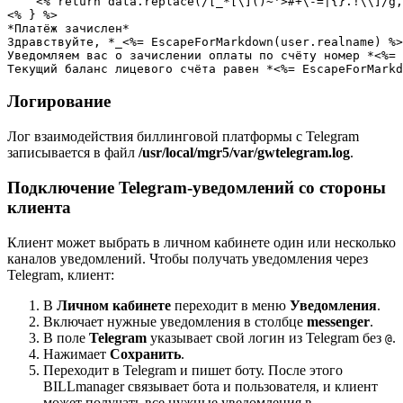
    <% return data.replace(/[_*[\]()~'>#+\-=|{}.!\\]/g,
<% } %>

*Платёж зачислен*

Здравствуйте, *_<%= EscapeForMarkdown(user.realname) %>
Уведомляем вас о зачислении оплаты по счёту номер *<%= 
Текущий баланс лицевого счёта равен *<%= EscapeForMarkd
Логирование
Лог взаимодействия биллинговой платформы с Telegram
записывается в файл
/usr/local/mgr5/var/gwtelegram.log
.
Подключение Telegram-уведомлений со стороны
клиента
Клиент может выбрать в личном кабинете один или несколько
каналов уведомлений. Чтобы получать уведомления через
Telegram, клиент:
В
Личном кабинете
переходит в меню
Уведомления
.
Включает нужные уведомления в столбце
messenger
.
В поле
Telegram
указывает свой логин из Telegram без
.
@
Нажимает
Сохранить
.
Переходит в Telegram и пишет боту. После этого
BILLmanager связывает бота и пользователя, и клиент
может получать все нужные уведомления в