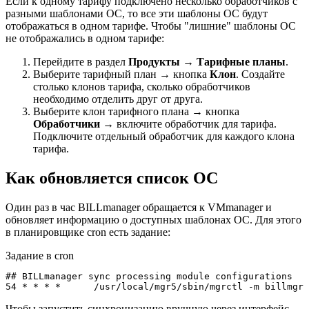
Если к одному тарифу подключено несколько обработчиков с
разными шаблонами ОС, то все эти шаблоны ОС будут
отображаться в одном тарифе. Чтобы "лишние" шаблоны ОС
не отображались в одном тарифе:
Перейдите в раздел
Продукты
→
Тарифные планы
.
Выберите тарифный план → кнопка
Клон
. Создайте
столько клонов тарифа, сколько обработчиков
необходимо отделить друг от друга.
Выберите клон тарифного плана → кнопка
Обработчики
→ включите обработчик для тарифа.
Подключите отдельный обработчик для каждого клона
тарифа.
Как обновляется список ОС
Один раз в час BILLmanager обращается к VMmanager и
обновляет информацию о доступных шаблонах ОС. Для этого
в планировщике cron есть задание:
Задание в cron
## BILLmanager sync processing module configurations

54 * * * *	/usr/local/mgr5/sbin/mgrctl -m bi
Чтобы запустить синхронизацию вручную через интерфейс,