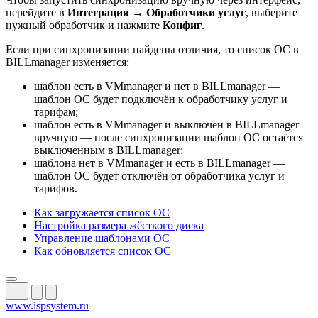
перейдите в
Интеграция
→
Обработчики услуг
, выберите
нужный обработчик и нажмите
Конфиг
.
Если при синхронизации найдены отличия, то список ОС в
BILLmanager изменяется:
шаблон есть в VMmanager и нет в BILLmanager —
шаблон ОС будет подключён к обработчику услуг и
тарифам;
шаблон есть в VMmanager и выключен в BILLmanager
вручную — после синхронизации шаблон ОС остаётся
выключенным в BILLmanager;
шаблона нет в VMmanager и есть в BILLmanager —
шаблон ОС будет отключён от обработчика услуг и
тарифов.
Как загружается список ОС
Настройка размера жёсткого диска
Управление шаблонами ОС
Как обновляется список ОС
www.ispsystem.ru