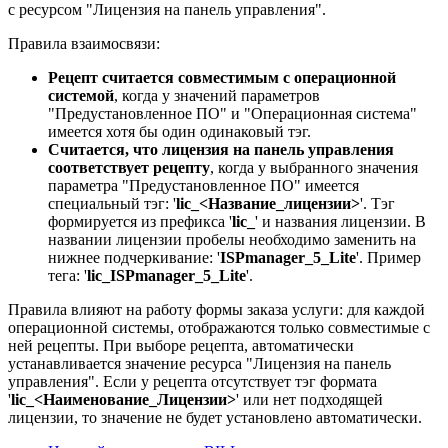
с ресурсом "Лицензия на панель управления".
Правила взаимосвязи:
Рецепт считается совместимым с операционной
системой
, когда у значений параметров
"Предустановленное ПО" и "Операционная система"
имеется хотя бы один одинаковый тэг.
Считается, что лицензия на панель управления
соответствует рецепту
, когда у выбранного значения
параметра "Предустановленное ПО" имеется
специальный тэг: '
lic_<Название_лицензии>
'. Тэг
формируется из префикса '
lic_
' и названия лицензии. В
названии лицензии пробелы необходимо заменить на
нижнее подчеркивание: '
ISPmanager_5_Lite
'. Пример
тега: '
lic_ISPmanager_5_Lite
'.
Правила влияют на работу формы заказа услуги: для каждой
операционной системы, отображаются только совместимые с
ней рецепты. При выборе рецепта, автоматически
устанавливается значение ресурса "Лицензия на панель
управления". Если у рецепта отсутствует тэг формата
'
lic_<Наименование_Лицензии>
' или нет подходящей
лицензии, то значение не будет установлено автоматически.