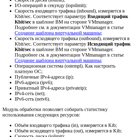
I/O-операций в секунду (iopslimit);
Скорость входящего трафика (inbound), измеряется в
Kbit/sec. Соответствует параметру
Входящий трафик
Kbit/sec
в шаблоне ВМ на стороне VMmanager.
Подробнее см. в документации VMmanager в статье
Создание шаблона виртуальной машины
;
Скорость исходящего трафика (outbound), измеряется в
Kbit/sec. Соответствует параметру
Ис
ходящий трафик
Kbit/sec
в шаблоне ВМ на стороне VMmanager.
Подробнее см. в документации VMmanager в статье
Создание шаблона виртуальной машины
;
Операционная система (ostempl). Как настроить
платную ОС;
Публичные IPv4-адреса (ip);
IPv6-адреса (ipv6);
Приватный IPv4-адреса (privateip);
IPv4-сеть (net);
IPv6-сеть (netv6).
Модуль обработки позволяет собирать статистику
использования следующих ресурсов:
Объём входящего трафика (in), измеряется в Kib;
Объём исходящего трафика (out), измеряется в Kib;
Скорость диска (iolimit);