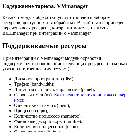
Содержание тарифа. VMmanager
Каждый модуль обработки услуг отличается набором
ресурсов, доступных для обработки. В этой статье приведен
перечень всех ресурсов, которыми может управлять
BILLmanager при интеграции с VMmanager.
Поддерживаемые ресурсы
При интеграции с VMmanager модуль обработки
поддерживает использование следующих ресурсов (в скобках
указано внутреннее имя ресурса):
Дисковое пространство (disc);
Трафик (bandwidth);
Лицензия на панель управления (panel);
Серверы имён (ns).
Как предоставлять клиентам серверы
имен
;
Оперативная память (mem);
Процессор (cpu);
Количество процессов (numproc);
Файловые дескрипторы (numfile);
Количество процессоров (ncpu);
Скорость диска (iolimit);