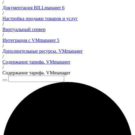
/
Документация BILLmanager 6
/
Настройка продажи товаров и услуг
/
Виртуальный сервер
/
Интеграция с VMmanager 5
/
Дополнительные ресурсы. VMmanager
/
Содержание тарифа. VMmanager
/
Содержание тарифа. VMmanager