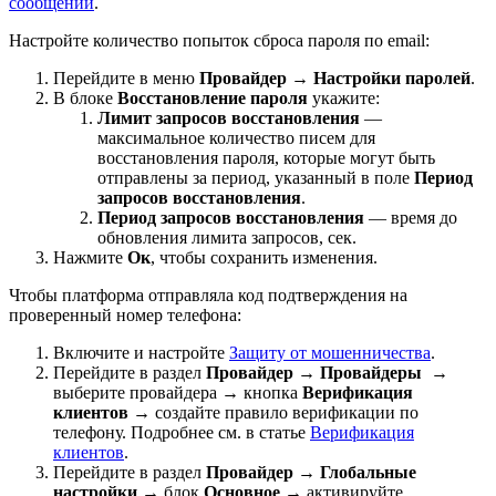
сообщений
.
Настройте количество попыток сброса пароля по email:
Перейдите в меню
Провайдер
→
Настройки паролей
.
В блоке
Восстановление пароля
укажите:
Лимит запросов восстановления
—
максимальное количество писем для
восстановления пароля, которые могут быть
отправлены за период, указанный в поле
Период
запросов восстановления
.
Период запросов восстановления
— время до
обновления лимита запросов, сек.
Нажмите
Ок
, чтобы сохранить изменения.
Чтобы платформа отправляла код подтверждения на
проверенный номер телефона:
Включите и настройте
Защиту от мошенничества
.
Перейдите в раздел
Провайдер
→
Провайдеры
→
выберите провайдера → кнопка
Верификация
клиентов
→ создайте правило верификации по
телефону. Подробнее см. в статье
Верификация
клиентов
.
Перейдите в раздел
Провайдер
→
Глобальные
настройки
→ блок
Основное
→ активируйте