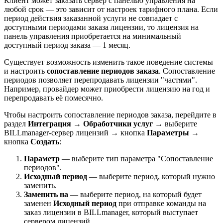
Клиент может заказать сервер с панелью управления на
любой срок — это зависит от настроек тарифного плана. Если
период действия заказанной услуги не совпадает с
доступными периодами заказа лицензии, то лицензия на
панель управления приобретается на минимальный
доступный период заказа
—
1 месяц.
Существует возможность изменить такое поведение системы
и настроить
сопоставление периодов заказа
. Сопоставление
периодов позволяет перепродавать лицензии "частями".
Например, провайдер может приобрести лицензию на год и
перепродавать её помесячно.
Чтобы настроить сопоставление периодов заказа, перейдите в
раздел
Интеграция
→
Обработчики услуг
→ выберите
BILLmanager-сервер лицензий → кнопка
Параметры
→
кнопка
Создать
:
Параметр
—
выберите тип параметра "Сопоставление
периодов".
Исходный период
—
выберите период, который нужно
заменить.
Заменить на
—
выберите период, на который будет
заменен
Исходный период
при отправке команды на
заказ лицензии в BILLmanager, который выступает
сервером лицензий.