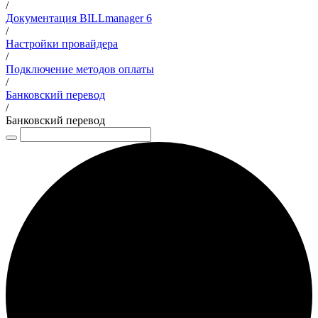
/
Документация BILLmanager 6
/
Настройки провайдера
/
Подключение методов оплаты
/
Банковский перевод
/
Банковский перевод