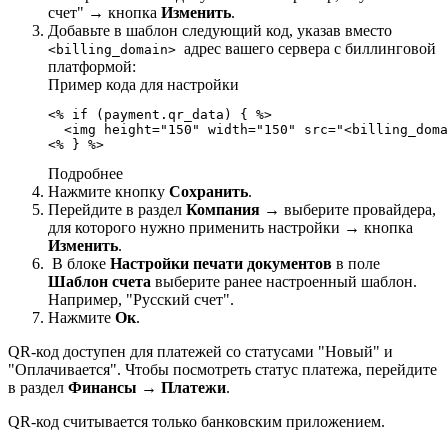
счет" → кнопка
Изменить
.
Добавьте в шаблон следующий код, указав вместо
адрес вашего сервера с биллинговой
<billing_domain>
платформой:
Пример кода для настройки
<% if (payment.qr_data) { %>

  <img height="150" width="150" src="<billing_doma
<% } %>
Подробнее
Нажмите кнопку
Сохранить
.
Перейдите в раздел
Компания
→ выберите провайдера,
для которого нужно применить настройки → кнопка
Изменить
.
В блоке
Настройки печати документов
в поле
Шаблон счета
выберите ранее настроенный шаблон.
Например, "Русский счет".
Нажмите
Ок
.
QR-код доступен для платежей со статусами "Новый" и
"Оплачивается". Чтобы посмотреть статус платежа, перейдите
в раздел
Финансы
→
Платежи
.
QR-код считывается только банковским приложением.