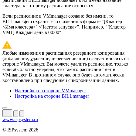
расписаний BILLmanager добавляет в их имена название
кластера, к которому расписание относится.
Если расписание в VMmanager создано без имени, то
BILLmanager сохранит его с именем в формате "[Кластер
<Имя кластера>] <Частота запуска>". Например, "[Кластер
VM1] Каждый день в 00:00".
Любые изменения в расписаниях резервного копирования
(добавление, удаление, переименование) следует вносить на
стороне VMmanager. Вы можете удалить расписание, только
если абсолютно уверены, что такого расписания нет в
VMmanager. В противном случае оно будет автоматически
восстановлено при следующей синхронизации данных.
Настройка на стороне VMmanager
Настройка на стороне BILLmanager
www.ispsystem.ru
© ISPsystem 2026