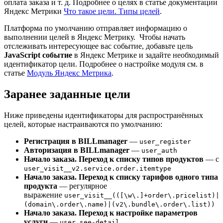
оплата заказа и т. д. Подробнее о целях в статье документации
Яндекс Метрики
Что такое цели. Типы целей
.
Платформа по умолчанию отправляет информацию о
выполнении целей в Яндекс Метрику. Чтобы начать
отслеживать интересующее вас событие, добавьте цель
JavaScript событие
в Яндекс Метрике и задайте необходимый
идентификатор цели. Подробнее о настройке модуля см. в
статье
Модуль Яндекс Метрика
.
Заранее заданные цели
Ниже приведены идентификаторы для распространённых
целей, которые настраиваются по умолчанию:
Регистрация в BILLmanager
—
user_register
Авторизация в BILLmanager
—
user_auth
Начало заказа. Переход к списку типов продуктов
— с
user_visit__v2.service.order.itemtype
Начало заказа. Переход к списку тарифов одного типа
продукта
— регулярное
выражение
user_visit__(([\w\.]+order\.pricelist)|
(domain\.order\.name)|(v2\.bundle\.order\.list))
Начало заказа. Переход к настройке параметров
услуги
—
user_see-detail