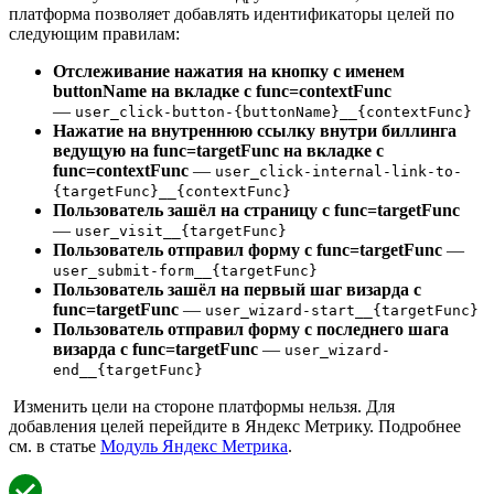
платформа позволяет добавлять идентификаторы целей по
следующим правилам:
Отслеживание нажатия на кнопку с именем
buttonName на вкладке с func=contextFunc
—
user_click-button-{buttonName}__{contextFunc}
Нажатие на внутреннюю ссылку внутри биллинга
ведущую на func=targetFunc на вкладке с
func=contextFunc
—
user_click-internal-link-to-
{targetFunc}__{contextFunc}
Пользователь зашёл на страницу с func=targetFunc
—
user_visit__{targetFunc}
Пользователь отправил форму с func=targetFunc
—
user_submit-form__{targetFunc}
Пользователь зашёл на первый шаг визарда с
func=targetFunc
—
user_wizard-start__{targetFunc}
Пользователь отправил форму с последнего шага
визарда с func=targetFunc
—
user_wizard-
end__{targetFunc}
Изменить цели на стороне платформы нельзя. Для
добавления целей перейдите в Яндекс Метрику. Подробнее
см. в статье
Модуль Яндекс Метрика
.