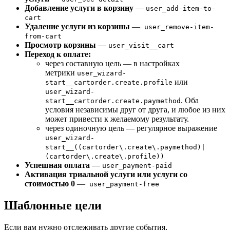
Добавление услуги в корзину
—
user_add-item-to-
cart
Удаление услуги из корзины
—
user_remove-item-
from-cart
Просмотр корзины
—
user_visit__cart
Переход к оплате:
через составную цель — в настройках
метрики
user_wizard-
или
start__cartorder.create.profile
user_wizard-
. Оба
start__cartorder.create.paymethod
условия независимы друг от друга, и любое из них
может привести к желаемому результату.
через одиночную цель — регулярное выражение
user_wizard-
start__((cartorder\.create\.paymethod)|
(cartorder\.create\.profile))
Успешная оплата
—
user_payment-paid
Активация триальной услуги или услуги со
стоимостью 0
—
user_payment-free
Шаблонные цели
Если вам нужно отслеживать другие события,