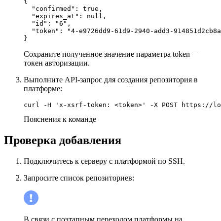
{

  "confirmed": true,

  "expires_at": null,

  "id": "6",

  "token": "4-e9726dd9-61d9-2940-add3-914851d2cb8a
}
Сохраните полученное значение параметра token —
токен авторизации.
Выполните API-запрос для создания репозитория в
платформе:
curl -H 'x-xsrf-token: <token>' -X POST https://lo
Пояснения к команде
Проверка добавления
Подключитесь к серверу с платформой по SSH.
Запросите список репозиториев:
В связи с поэтапным переходом платформы на