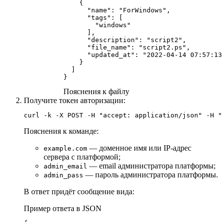
    {

      "name": "ForWindows",

      "tags": [

        "windows"

      ],

      "description": "script2",

      "file_name": "script2.ps",

      "updated_at": "2022-04-14 07:57:13
    }

  ]

}
Пояснения к файлу
Получите токен авторизации:
curl -k -X POST -H "accept: application/json" -H "
Пояснения к команде:
— доменное имя или IP-адрес
example.com
сервера с платформой;
— email администратора платформы;
admin_email
— пароль администратора платформы.
admin_pass
В ответ придёт сообщение вида:
Пример ответа в JSON