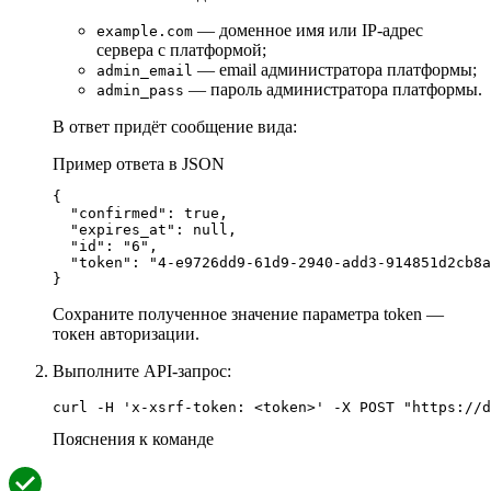
— доменное имя или IP-адрес
example.com
сервера с платформой;
— email администратора платформы;
admin_email
— пароль администратора платформы.
admin_pass
В ответ придёт сообщение вида:
Пример ответа в JSON
{

  "confirmed": true,

  "expires_at": null,

  "id": "6",

  "token": "4-e9726dd9-61d9-2940-add3-914851d2cb8a
}
Сохраните полученное значение параметра token —
токен авторизации.
Выполните API-запрос:
Пояснения к команде