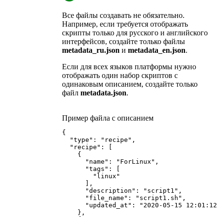
Все файлы создавать не обязательно.
Например, если требуется отображать
скрипты только для русского и английского
интерфейсов, создайте только файлы
metadata_ru.json
и
metadata_en.json
.
Если для всех языков платформы нужно
отображать один набор скриптов с
одинаковым описанием, создайте только
файл
metadata.json
.
Пример файла с описанием
{

  "type": "recipe",

  "recipe": [

    {

      "name": "ForLinux",

      "tags": [

        "linux"

      ],

      "description": "script1",

      "file_name": "script1.sh",

      "updated_at": "2020-05-15 12:01:12
    },
