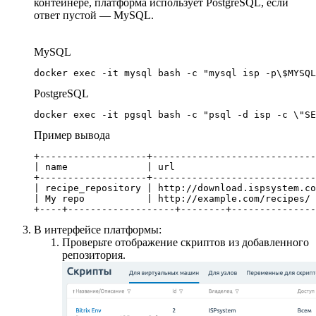
контейнере, платформа использует PostgreSQL, если
ответ пустой — MySQL.
MySQL
docker exec -it mysql bash -c "mysql isp -p\$MYSQL
PostgreSQL
docker exec -it pgsql bash -c "psql -d isp -c \"SE
Пример вывода
+-------------------+-----------------------------
| name              | url                         
+-------------------+-----------------------------
| recipe_repository | http://download.ispsystem.co
| My repo           | http://example.com/recipes/ 
+----+-------------------+--------+---------------
В интерфейсе платформы:
Проверьте отображение скриптов из добавленного
репозитория.