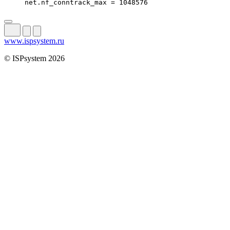
net.nf_conntrack_max = 1048576
www.ispsystem.ru
© ISPsystem 2026