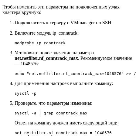
Чтобы изменить эти параметры на подключенных узлах
кластера вручную:
Подключитесь к серверу с VMmanager по SSH.
Включите модуль ip_conntrack:
modprobe ip_conntrack
Установите новое значение параметра
net.netfilter.nf_conntrack_max
. Рекомендуемое значение
— 1048576:
echo "net.netfilter.nf_conntrack_max=1048576" >> /
Для применения настроек выполните команду:
sysctl -p
Проверьте, что параметры изменены:
sysctl -a | grep conntrack_max
Ответ на команду должен иметь следующий вид:
net.netfilter.nf_conntrack_max = 1048576
