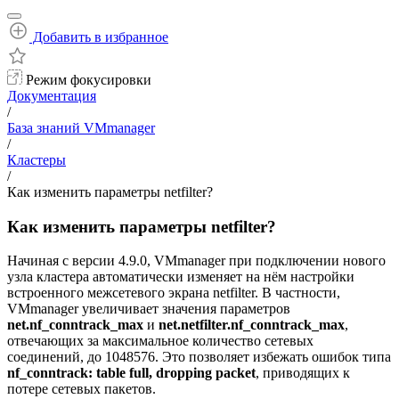
Добавить в избранное
Режим фокусировки
Документация
/
База знаний VMmanager
/
Кластеры
/
Как изменить параметры netfilter?
Как изменить параметры netfilter?
Начиная с версии 4.9.0, VMmanager при подключении нового
узла кластера автоматически изменяет на нём настройки
встроенного межсетевого экрана netfilter. В частности,
VMmanager увеличивает значения параметров
net.nf_conntrack_max
и
net.netfilter.nf_conntrack_max
,
отвечающих за максимальное количество сетевых
соединений, до 1048576. Это позволяет избежать ошибок типа
nf_conntrack: table full, dropping packet
, приводящих к
потере сетевых пакетов.