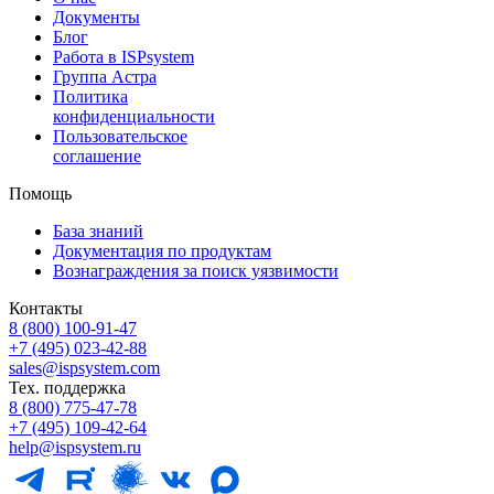
Документы
Блог
Работа в ISPsystem
Группа Астра
Политика
конфиденциальности
Пользовательское
соглашение
Помощь
База знаний
Документация по продуктам
Вознаграждения за поиск уязвимости
Контакты
8 (800) 100⁠-⁠91⁠-⁠47
+7 (495) 023⁠-⁠42⁠-⁠88
sales@ispsystem.com
Тех. поддержка
8 (800) 775⁠-⁠47⁠-⁠78
+7 (495) 109⁠-⁠42⁠-⁠64
help@ispsystem.ru