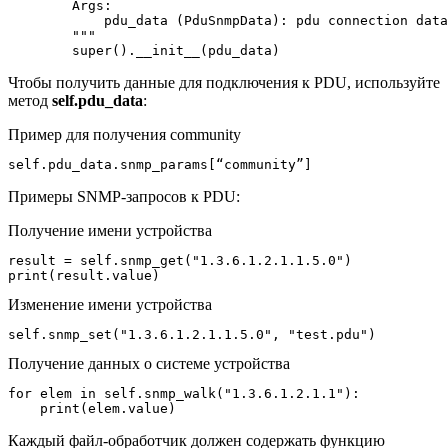
        Args:

            pdu_data (PduSnmpData): pdu connection data

        """

        super().__init__(pdu_data)
Чтобы получить данные для подключения к PDU, используйте
метод
self.pdu_data
:
Пример для получения community
self.pdu_data.snmp_params[“community”]
Примеры SNMP-запросов к PDU:
Получение имени устройства
result = self.snmp_get("1.3.6.1.2.1.1.5.0")

print(result.value)
Изменение имени устройства
self.snmp_set("1.3.6.1.2.1.1.5.0", "test.pdu")
Получение данных о системе устройства
for elem in self.snmp_walk("1.3.6.1.2.1.1"):

    print(elem.value)
Каждый файл-обработчик должен содержать функцию