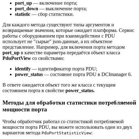
port_up
— включение порта;
port_down
— выключение порта;
statistic
— сбор статистики.
Для каждого метода существуют типы аргументов и
возвращаемые значения, которые ожидает платформа. Сервис
работы с оборудованием при взаимодействии с PDU
использует не "сырые" json-данные, а их объектное
представление. Например, для включения порта методом
port_up
в качестве параметра передаётся объект класса
PduPortView
cо свойствами:
identify
— идентификатор порта PDU;
power_status
— состояние порта PDU в DCImanager 6.
В ответе ожидается объект того же класса с текущим
состоянием порта в свойстве
power_status.
Методы для обработки статистики потребляемой
мощности порта
Чтобы обработчик работал со статистикой потребляемой
мощности порта PDU, вы можете использовать один из двух
вариантов метода
:
PduPortStatisticView