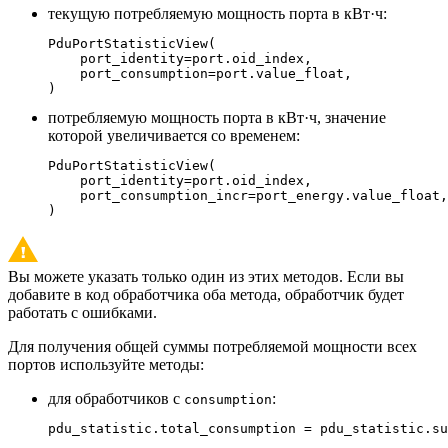
текущую потребляемую мощность порта в кВт·ч:
PduPortStatisticView(

    port_identity=port.oid_index,

    port_consumption=port.value_float,

)
потребляемую мощность порта в кВт·ч, значение
которой увеличивается со временем:
PduPortStatisticView(

    port_identity=port.oid_index,

    port_consumption_incr=port_energy.value_float,

)
Вы можете указать только один из этих методов. Если вы
добавите в код обработчика оба метода, обработчик будет
работать с ошибками.
Для получения общей суммы потребляемой мощности всех
портов используйте методы:
для обработчиков с
:
consumption
pdu_statistic.total_consumption = pdu_statistic.su