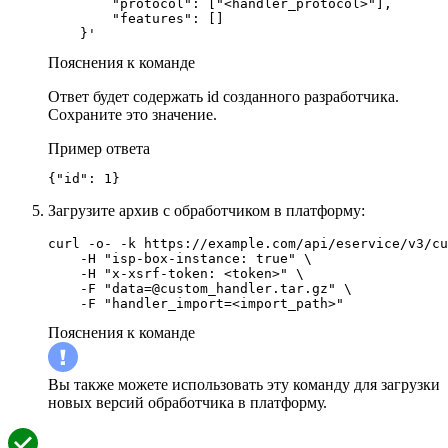
        "protocol": ["<handler_protocol>"],

        "features": []

Пояснения к команде
Ответ будет содержать id созданного разработчика.
Сохраните это значение.
Пример ответа
{"id": 1}
Загрузите архив с обработчиком в платформу:
curl -o- -k https://example.com/api/eservice/v3/cu
    -H "isp-box-instance: true" \

    -H "x-xsrf-token: <token>" \

    -F "data=@custom_handler.tar.gz" \

    -F "handler_import=<import_path>"
Пояснения к команде
Вы также можете использовать эту команду для загрузки
новых версий обработчика в платформу.