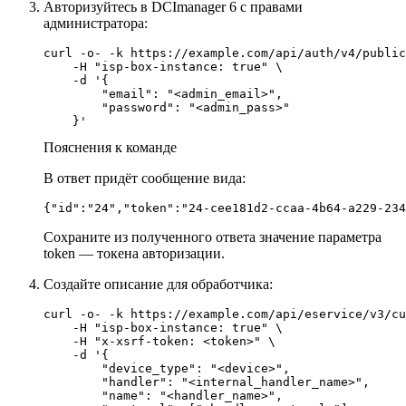
Авторизуйтесь в DCImanager 6 с правами
администратора:
curl -o- -k https://example.com/api/auth/v4/public
    -H "isp-box-instance: true" \

    -d '{

        "email": "<admin_email>",

        "password": "<admin_pass>"

Пояснения к команде
В ответ придёт сообщение вида:
{"id":"24","token":"24-cee181d2-ccaa-4b64-a229-234
Сохраните из полученного ответа значение параметра
token — токена авторизации.
Создайте описание для обработчика:
curl -o- -k https://example.com/api/eservice/v3/cu
    -H "isp-box-instance: true" \

    -H "x-xsrf-token: <token>" \

    -d '{

        "device_type": "<device>",

        "handler": "<internal_handler_name>",

        "name": "<handler_name>",
