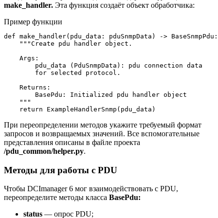
make_handler.
Эта функция создаёт объект обработчика:
Пример функции
def make_handler(pdu_data: pduSnmpData) -> BaseSnmpPdu:

    """Create pdu handler object.

    Args:

        pdu_data (PduSnmpData): pdu connection data

        for selected protocol.

    Returns:

        BasePdu: Initialized pdu handler object

    """

    return ExampleHandlerSnmp(pdu_data)
При переопределении методов укажите требуемый формат
запросов и возвращаемых значений. Все вспомогательные
представления описаны в файле проекта
/pdu_common/helper.py
.
Методы для работы с PDU
Чтобы DCImanager 6 мог взаимодействовать с PDU,
переопределите методы класса
BasePdu:
status
— опрос PDU;