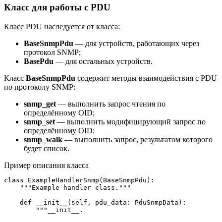
Класс для работы с PDU
Класс PDU наследуется от класса:
BaseSnmpPdu
— для устройств, работающих через
протокол SNMP;
BasePdu
— для остальных устройств.
Класс
BaseSnmpPdu
содержит методы взаимодействия с PDU
по протоколу SNMP:
snmp_get
— выполнить запрос чтения по
определённому OID;
snmp_set
— выполнить модифицирующий запрос по
определённому OID;
snmp_walk
— выполнить запрос, результатом которого
будет список.
Пример описания класса
class ExampleHandlerSnmp(BaseSnmpPdu):

    """Example handler class."""

    def __init__(self, pdu_data: PduSnmpData):

        """__init__.
