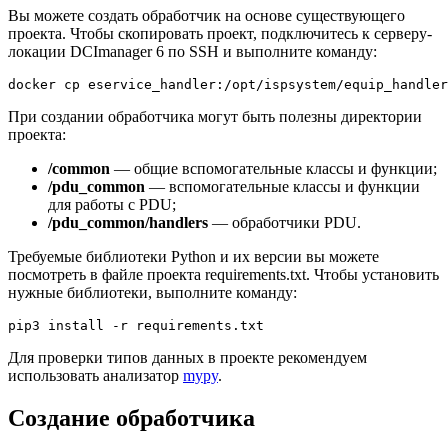
Вы можете создать обработчик на основе существующего
проекта. Чтобы скопировать проект, подключитесь к серверу-
локации DCImanager 6 по SSH и выполните команду:
docker cp eservice_handler:/opt/ispsystem/equip_handler
При создании обработчика могут быть полезны директории
проекта:
/common
— общие вспомогательные классы и функции;
/pdu_common
— вспомогательные классы и функции
для работы с PDU;
/pdu_common/handlers
— обработчики PDU.
Требуемые библиотеки Python и их версии вы можете
посмотреть в файле проекта requirements.txt. Чтобы установить
нужные библиотеки, выполните команду:
pip3 install -r requirements.txt
Для проверки типов данных в проекте рекомендуем
использовать анализатор
mypy
.
Создание обработчика