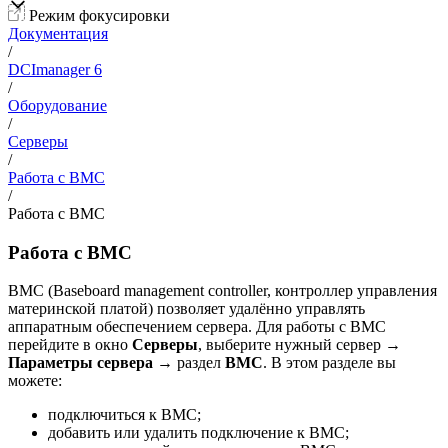
Режим фокусировки
Документация
/
DCImanager 6
/
Оборудование
/
Серверы
/
Работа с BMC
/
Работа с BMC
Работа с BMC
BMC (Baseboard management сontroller, контроллер управления
материнской платой) позволяет удалённо управлять
аппаратным обеспечением сервера. Для работы с BMC
перейдите в окно
Серверы
, выберите нужный сервер
→
Параметры сервера
→
раздел
BMC
. В этом разделе вы
можете:
подключиться к BMC;
добавить или удалить подключение к BMC;