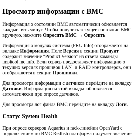
Просмотр информации с BMC
Информация о состоянии BMC автоматически обновляется
каждые пять минут. Чтобы получить текущее состояние BMC
вручную, нажмите
Опросить BMC
→
Опросить
.
Информация о модулях системы (FRU Info) отображается на
вкладке
Информация
. Поле
Версия
в секции
Продукт
содержит значение "Product Version" из ответа команды
impitool mc info. Если сервер предоставляет информацию о
текущих версиях прошивок LAN- и RAID-контроллеров, они
отображаются в секции
Прошивки
.
Для просмотра информации с датчиков перейдите на вкладку
Датчики
. Информация на этой вкладке обновляется
автоматически при опросе датчиков.
Для просмотра лог-файла BMC перейдите на вкладку
Логи
.
Статус System Health
При опросе серверов Aquarius
и rack-линейки OpenYard с
подключением по
BMC Redfish платформа получает значение