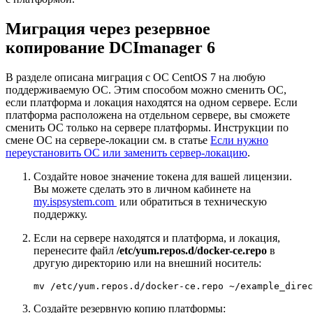
Миграция через резервное
копирование DCImanager 6
В разделе описана миграция с ОС CentOS 7 на любую
поддерживаемую ОС. Этим способом можно сменить ОС,
если платформа и локация находятся на одном сервере. Если
платформа расположена на отдельном сервере, вы сможете
сменить ОС только на сервере платформы. Инструкции по
смене ОС на сервере-локации см. в статье
Если нужно
переустановить ОС или заменить сервер-локацию
.
Создайте новое значение токена для вашей лицензии.
Вы можете сделать это в личном кабинете на
my.ispsystem.com
или обратиться в техническую
поддержку.
Если на сервере находятся и платформа, и локация,
перенесите файл
/etc/yum.repos.d/docker-ce.repo
в
другую директорию или на внешний носитель:
mv /etc/yum.repos.d/docker-ce.repo ~/example_direc
Создайте резервную копию платформы: