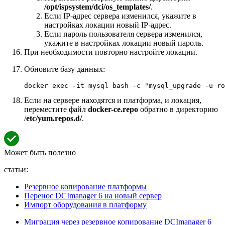
/opt/ispsystem/dci/os_templates/
.
Если IP-адрес сервера изменился, укажите в
настройках локации новый IP-адрес.
Если пароль пользователя сервера изменился,
укажите в настройках локации новый пароль.
При необходимости повторно настройте локации.
Обновите базу данных:
docker exec -it mysql bash -c "mysql_upgrade -u ro
Если на сервере находятся и платформа, и локация,
переместите файл
docker-ce.repo
обратно в директорию
/
etc/yum.repos.d/
.
Может быть полезно
статьи:
Резервное копирование платформы
Перенос DCImanager 6 на новый сервер
Импорт оборудования в платформу
Миграция через резервное копирование DCImanager 6