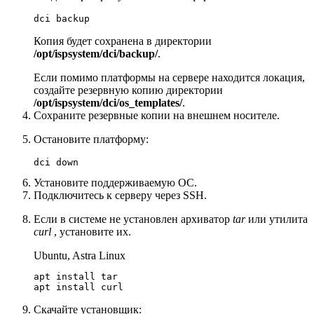
dci backup
Копия будет сохранена в директории
/opt/ispsystem/dci/backup/
.
Если помимо платформы на сервере находится локация,
создайте резервную копию директории
/opt/ispsystem/dci/os_templates/
.
Сохраните резервные копии на внешнем носителе.
Остановите платформу:
dci down
Установите поддерживаемую ОС.
Подключитесь к серверу через SSH.
Если в системе не установлен архиватор
tar
или утилита
curl
, установите их.
Ubuntu, Astra Linux
apt install tar

apt install curl
Скачайте установщик: