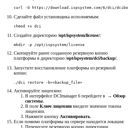
curl -O https://download.ispsystem.com/6/dci/dcibo
Сделайте файл установщика исполняемым:
chmod +x dci
Создайте директорию
/opt/ispsystem/license/
:
mkdir -p /opt/ispsystem/license
Скопируйте ранее созданную резервную копию
платформы в директорию
/opt/ispsystem/dci/backup/
.
Запустите восстановление платформы из резервной
копии:
./dci restore -b=<backup_file>
Активируйте лицензию:
В интерфейсе DCImanager 6 перейдите в
→
Обзор
системы
.
В поле
Ключ лицензии
введите значение токена
лицензии.
Нажмите кнопку
Активировать
.
Если помимо платформы на сервере находится локация:
Перенесите резервную копию директории