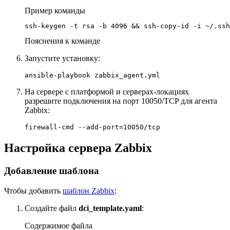
Пример команды
ssh-keygen -t rsa -b 4096 && ssh-copy-id -i ~/.ssh
Пояснения к команде
Запустите установку:
ansible-playbook zabbix_agent.yml
На сервере с платформой и серверах-локациях
разрешите подключения на порт 10050/TCP для агента
Zabbix:
firewall-cmd --add-port=10050/tcp
Настройка сервера Zabbix
Добавление шаблона
Чтобы добавить
шаблон Zabbix
:
Создайте файл
dci_template.yaml
:
Содержимое файла