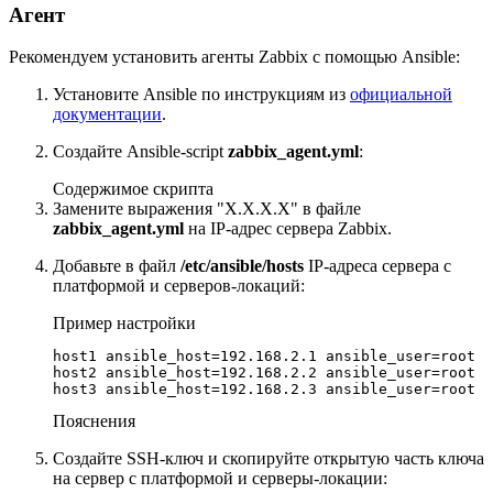
Агент
Рекомендуем установить агенты Zabbix с помощью Ansible:
Установите Ansible по инструкциям из
официальной
документации
.
Создайте Ansible-script
zabbix_agent.yml
:
Содержимое скрипта
Замените выражения "X.X.X.X" в файле
zabbix_agent.yml
на IP-адрес сервера Zabbix.
Добавьте в файл
/etc/ansible/hosts
IP-адреса сервера с
платформой и серверов-локаций:
Пример настройки
host1 ansible_host=192.168.2.1 ansible_user=root

host2 ansible_host=192.168.2.2 ansible_user=root

host3 ansible_host=192.168.2.3 ansible_user=root
Пояснения
Создайте SSH-ключ и скопируйте открытую часть ключа
на сервер с платформой и серверы-локации: