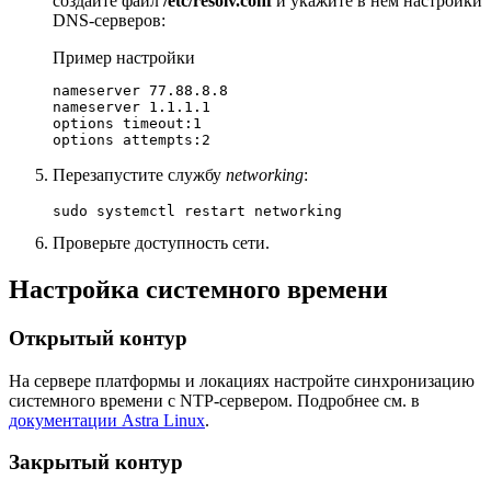
создайте файл
/etc/resolv.conf
и укажите в нём настройки
DNS-серверов:
Пример настройки
nameserver 77.88.8.8

nameserver 1.1.1.1

options timeout:1

options attempts:2
Перезапустите службу
networking
:
sudo systemctl restart networking
Проверьте доступность сети.
Настройка системного времени
Открытый контур
На сервере платформы и локациях настройте синхронизацию
системного времени с NTP-сервером. Подробнее см. в
документации Astra Linux
.
Закрытый контур