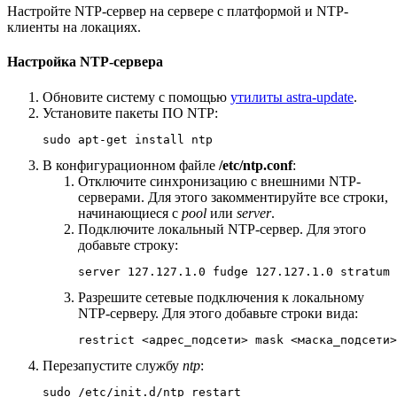
Настройте NTP-сервер на сервере с платформой и NTP-
клиенты на локациях.
Настройка NTP-сервера
Обновите систему с помощью
утилиты astra-update
.
Установите пакеты ПО NTP:
sudo apt-get install ntp
В конфигурационном файле
/etc/ntp.conf
:
Отключите синхронизацию с внешними NTP-
серверами. Для этого закомментируйте все строки,
начинающиеся с
pool
или
server
.
Подключите локальный NTP-сервер. Для этого
добавьте строку:
server 127.127.1.0 fudge 127.127.1.0 stratum 
Разрешите сетевые подключения к локальному
NTP-серверу. Для этого добавьте строки вида:
restrict <адрес_подсети> mask <маска_подсети>
Перезапустите службу
ntp
:
sudo /etc/init.d/ntp restart