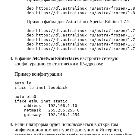
deb https://dl.astralinux.ru/astra/frozen/1.8
deb https://dl.astralinux.ru/astra/frozen/1.8
Пример файла для Astra Linux Special Edition 1.7.5
deb https://dl.astralinux.ru/astra/frozen/1.7
deb https://dl.astralinux.ru/astra/frozen/1.7
deb https://dl.astralinux.ru/astra/frozen/1.7
deb https://dl.astralinux.ru/astra/frozen/1.7
deb https://dl.astralinux.ru/astra/frozen/1.7
В файле
/etc/network/interfaces
настройте сетевую
конфигурацию со статическим IP-адресом:
Пример конфигурации
auto lo

iface lo inet loopback

auto eth0

iface eth0 inet static

    address   192.168.1.10

    netmask   255.255.255.0

Если платформа будет использоваться в открытом
информационном контуре (с доступом к Интернет),