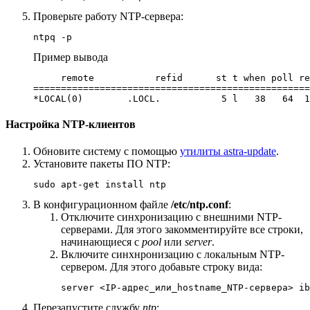
Проверьте работу NTP-сервера:
ntpq -p
Пример вывода
     remote           refid      st t when poll re
==================================================
*LOCAL(0)        .LOCL.           5 l   38   64  1
Настройка NTP-клиентов
Обновите систему с помощью
утилиты astra-update
.
Установите пакеты ПО NTP:
sudo apt-get install ntp
В конфигурационном файле
/etc/ntp.conf
:
Отключите синхронизацию с внешними NTP-
серверами. Для этого закомментируйте все строки,
начинающиеся с
pool
или
server
.
Включите синхнронизацию с локальным NTP-
сервером. Для этого добавьте строку вида:
server <IP-адрес_или_hostname_NTP-сервера> ib
Перезапустите службу
ntp
: