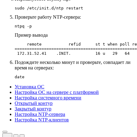
sudo /etc/init.d/ntp restart
Проверьте работу NTP-сервера:
ntpq -p
Пример вывода
     remote           refid      st t when poll re
==================================================
 172.31.52.41    .INIT.          16 u   29   64   
Подождите несколько минут и проверьте, совпадает ли
время на серверах:
date
Установка ОС
Настройка ОС на сервере с платформой
Настройка системного времени
Открытый контур
Закрытый контур
Настройка NTP-сервера
Настройка NTP-клиентов