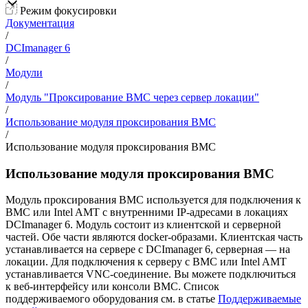
Режим фокусировки
Документация
/
DCImanager 6
/
Модули
/
Модуль "Проксирование BMC через сервер локации"
/
Использование модуля проксирования BMC
/
Использование модуля проксирования BMC
Использование модуля проксирования BMC
Модуль проксирования BMC используется для подключения к
BMC или Intel AMT с внутренними IP-адресами в локациях
DCImanager 6. Модуль состоит из клиентской и серверной
частей. Обе части являются docker-образами. Клиентская часть
устанавливается на сервере с DCImanager 6, серверная — на
локации. Для подключения к серверу с BMC или Intel AMT
устанавливается VNC-соединение. Вы можете подключиться
к веб-интерфейсу или консоли BMC. Список
поддерживаемого оборудования см. в статье
Поддерживаемые