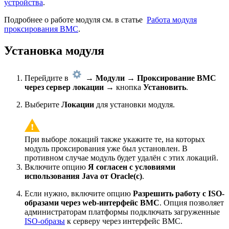
устройства
.
Подробнее о работе модуля см. в статье
Работа модуля
проксирования BMC
.
Установка модуля
Перейдите в
→
Модули
→
Проксирование BMC
через сервер локации
→ кнопка
Установить
.
Выберите
Локации
для установки модуля.
При выборе локаций также укажите те, на которых
модуль проксирования уже был установлен. В
противном случае модуль будет удалён с этих локаций.
Включите опцию
Я согласен с условиями
использования Java от Oracle(c)
.
Если нужно, включите опцию
Разрешить работу с ISO-
образами через web-интерфейс BMC
. Опция позволяет
администраторам платформы подключать загруженные
ISO-образы
к серверу через интерфейс BMC.