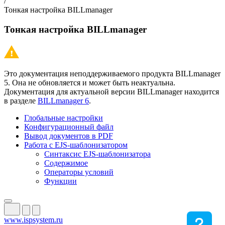
/
Тонкая настройка BILLmanager
Тонкая настройка BILLmanager
Это документация неподдерживаемого продукта BILLmanager
5. Она не обновляется и может быть неактуальна.
Документация для актуальной версии BILLmanager находится
в разделе
BILLmanager 6
.
Глобальные настройки
Конфигурационный файл
Вывод документов в PDF
Работа с EJS-шаблонизатором
Синтаксис EJS-шаблонизатора
Содержимое
Операторы условий
Функции
www.ispsystem.ru