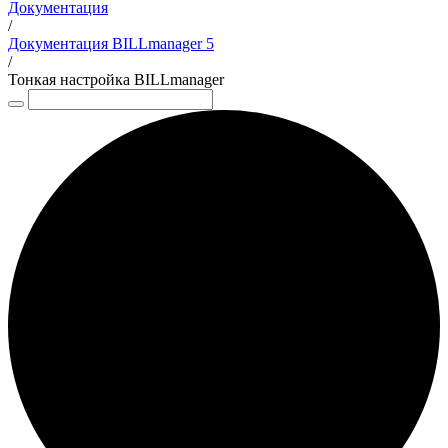
Документация
/
Документация BILLmanager 5
/
Тонкая настройка BILLmanager