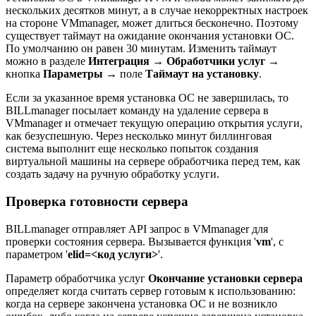
нескольких десятков минут, а в случае некорректных настроек
на стороне VMmanager, может длиться бесконечно. Поэтому
существует таймаут на ожидание окончания установки ОС.
По умолчанию он равен 30 минутам. Изменить таймаут
можно в разделе
Интеграция
→
Обработчики услуг
→
кнопка
Параметры
→ поле
Таймаут на установку
.
Если за указанное время установка ОС не завершилась, то
BILLmanager посылает команду на удаление сервера в
VMmanager и отмечает текущую операцию открытия услуги,
как безуспешную. Через несколько минут биллинговая
система выполнит еще несколько попыток создания
виртуальной машины на сервере обработчика перед тем, как
создать задачу на ручную обработку услуги.
Проверка готовности сервера
BILLmanager отправляет API запрос в VMmanager для
проверки состояния сервера. Вызывается функция '
vm
', с
параметром '
elid=<код услуги>
'.
Параметр обработчика услуг
Окончание установки сервера
определяет когда считать сервер готовым к использованию:
когда на сервере закончена установка ОС и не возникло