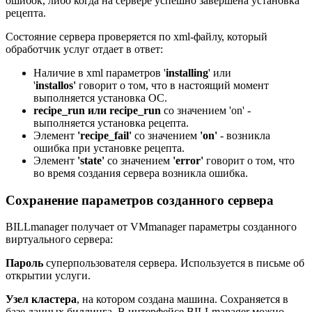
ошибок, либо когда на сервере успешно завершена установка
рецепта.
Состояние сервера проверяется по xml-файлу, который
обработчик услуг отдает в ответ:
Наличие в xml параметров '
installing
' или
'
installos'
говорит о том, что в настоящий момент
выполняется установка ОС.
recipe_run или
recipe_run
со значением 'on' -
выполняется установка рецепта.
Элемент
'recipe_fail'
со значением
'
on'
- возникла
ошибка при установке рецепта.
Элемент
'state'
со значением
'error'
говорит о том, что
во время создания сервера возникла ошибка.
Сохранение параметров созданного сервера
BILLmanager получает от VMmanager параметры созданного
виртуального сервера:
Пароль
суперпользователя сервера. Используется в письме об
открытии услуги.
Узел кластера
, на котором создана машина. Сохраняется в
базе данных биллинга. В интерфейсе BILLmanager можно