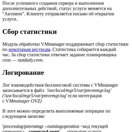
После успешного создания сервера и выполнения
дополнительных действий, статус услуги меняется на
"Активен". Клиенту отправляется письмо об открытии
услуги.
Сбор статистики
Модуль обработки VMmanager поддерживает сбор статистики
по
некоторым ресурсам
. Статистика собирается каждый
час. За сбор статистики отвечает задание планировщика
cron
—
statdaily.cron.
Логирование
Лог взаимодействия биллинговой системы с VMmanager
записывается в файл
'/usr/local/mgr5/var/pmvmmgr.log'
('/
usr/local/mgr5/var/pmvemgr.log'
если интеграция
с
V
Mmanager OVZ)
В логе можно определить выполняемые операции по
следующим записям:
'processing/pmvmmgr --runningoperation <код текущей
операции> --
command open
'
—
открытие услуги