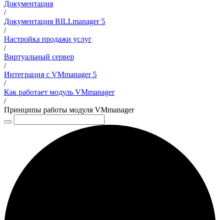
Документация
/
Документация BILLmanager 5
/
Настройка продажи услуг
/
Виртуальный сервер
/
Интеграция с VMmanager 5
/
Как работает модуль VMmanager
/
Принципы работы модуля VMmanager