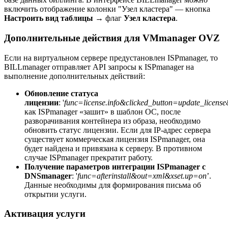
включить отображение колонки "Узел кластера"
—
кнопка
Настроить вид таблицы
→ флаг
Узел кластера
.
Дополнительные действия для VMmanager OVZ
Если на виртуальном сервере предустановлен ISPmanager, то
BILLmanager отправляет API запросы к ISPmanager на
выполнение дополнительных действий:
Обновление статуса
лицензии
: '
func=license.info&clicked_button=update_licens
как ISPmanager «зашит» в шаблон ОС, после
разворачивания контейнера из образа, необходимо
обновить статус лицензии. Если для IP-адрес сервера
существует коммерческая лицензия ISPmanager, она
будет найдена и привязана к серверу. В противном
случае ISPmanager прекратит работу.
Получение параметров интеграции ISPmanager с
DNSmanager
: '
func=afterinstall&out=xml&xset.up=on
’.
Данные необходимы для формирования письма об
открытии услуги.
Активация услуги