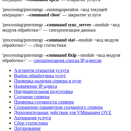
'processing/pmvmmgr --runningoperation <код текущей
операции>
--
command close'
—
закрытие услуги
'processing/pmvmmgr
--command sync_server
--module <код
модуля обработки>'
—
синхронизация данных
'processing/pmvmmgr
--command stat
--module <код модуля
обработки>'
—
сбор статистики
'processing/pmvmmgr
--command fixip
--module <код модуля
обработки>'
—
синхронизация списка IP-адресов
Алгоритм открытия услуги
Выбор обработчика услуг
Проверка наличия сервера в пуле
Назначение IP-адреса
Предварительная подготовка
Создание сервера
Проверка готовности сервера
Сохранение параметров созданного сервера
Дополнительные действия для VMmanager OVZ
Активация услуги
Сбор статистики
Логирование