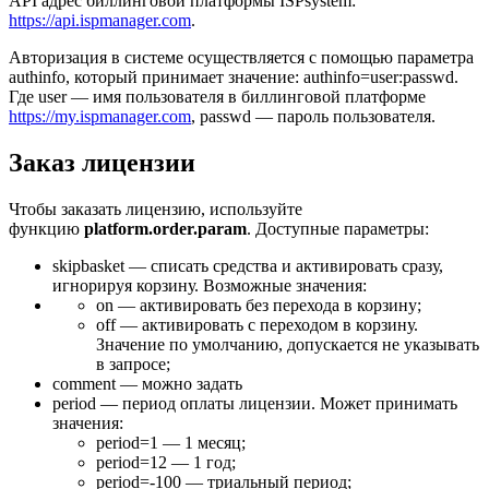
API адрес биллинговой платформы ISPsystem:
https://api.ispmanager.com
.
Авторизация в системе осуществляется с помощью параметра
authinfo, который принимает значение: authinfo=user:passwd.
Где user — имя пользователя в биллинговой платформе
https://my.ispmanager.com
, passwd — пароль пользователя.
Заказ лицензии
Чтобы заказать лицензию, используйте
функцию
platform.order.param
. Доступные параметры:
skipbasket — списать средства и активировать сразу,
игнорируя корзину. Возможные значения:
on — активировать без перехода в корзину;
off — активировать с переходом в корзину.
Значение по умолчанию, допускается не указывать
в запросе;
comment — можно задать
period — период оплаты лицензии. Может принимать
значения:
period=1 — 1 месяц;
period=12 — 1 год;
period=-100 — триальный период;