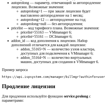
autoprolong — параметр, отвечающий за автопродление
лицензии. Возможные значения:
autoprolong=1 — при заказе лицензии будет
выставлено автопродление на 1 месяц;
autoprolong=12 — автопродление на год;
autoprolong=null — без автопродления;
pricelist — код тарифного плана. Возможные значения:
pricelist=55163 — VMmanager 6;
pricelist=55161 — DCImanager 6;
addon_id — код дополнения к лицензии. Набор
дополнений отличается для каждой лицензии:
addon_55165=N — количество узлов кластера,
доступных для подключения к VMmanager 6;
addon_55164=N — количество виртуальных
машин, доступных для создания в VMmanager 6.
Пример запроса
https://api.ispsystem.com/manager/billmgr?authinfo=user
Продление лицензии
Для продления используйте функцию
service.prolong
с
параметрами: