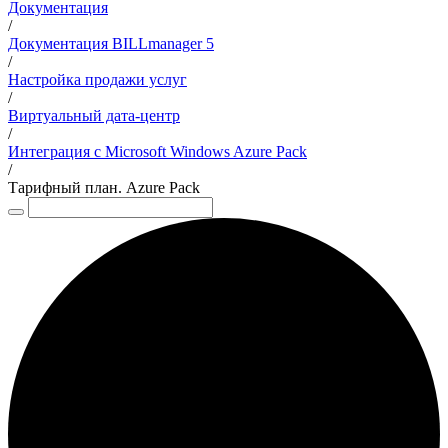
Документация
/
Документация BILLmanager 5
/
Настройка продажи услуг
/
Виртуальный дата-центр
/
Интеграция с Microsoft Windows Azure Pack
/
Тарифный план. Azure Pack