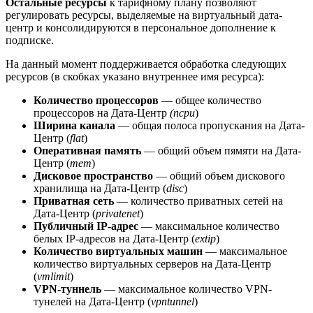
Остальные ресурсы
к тарифному плану позволяют
регулировать ресурсы, выделяемые на виртуальный дата-
центр и консолидируются в персональное дополнение к
подписке.
На данный момент поддерживается обработка следующих
ресурсов (в скобках указано внутреннее имя ресурса):
Количество процессоров
— общее количество
процессоров на Дата-Центр
(ncpu
)
Ширина канала
— общая полоса пропускания на Дата-
Центр (
flat
)
Оперативная память
— общий объем пямяти на Дата-
Центр (
mem
)
Дисковое пространство
— общий объем дискового
хранилища на Дата-Центр (
disc
)
Приватная сеть
— количество приватных сетей на
Дата-Центр (
privatenet
)
Публичный IP-адрес
— максимальное количество
белых IP-адресов на Дата-Центр (
extip
)
Количество виртуальных машин
— максимальное
количество виртуальных серверов на Дата-Центр
(
vmlimit
)
VPN-туннель
— максимальное количество VPN-
тунелей на Дата-Центр (
vpntunnel
)