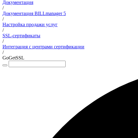
Документация
/
Документация BILLmanager 5
/
Настройка продажи услуг
/
SSL-сертификаты
/
Интеграция с центрами сертификации
/
GoGetSSL