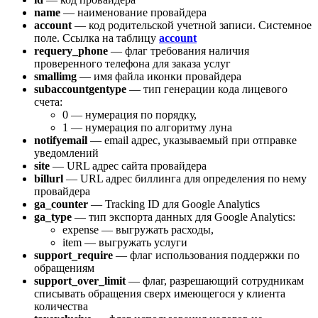
name
— наименование провайдера
account
— код родительской учетной записи. Системное
поле. Ссылка на таблицу
account
requery_phone
— флаг требования наличия
проверенного телефона для заказа услуг
smallimg
— имя файла иконки провайдера
subaccountgentype
— тип генерации кода лицевого
счета:
0 — нумерация по порядку,
1 — нумерация по алгоритму луна
notifyemail
— email адрес, указываемый при отправке
уведомлений
site
— URL адрес сайта провайдера
billurl
— URL адрес биллинга для определения по нему
провайдера
ga_counter
— Tracking ID для Google Analytics
ga_type
— тип экспорта данных для Google Analytics:
expense — выгружать расходы,
item — выгружать услуги
support_require
— флаг использования поддержки по
обращениям
support_over_limit
— флаг, разрешающий сотрудникам
списывать обращения сверх имеющегося у клиента
количества