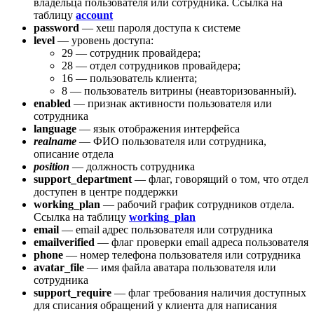
владельца пользователя или сотрудника. Ссылка на
таблицу
account
password
— хеш пароля доступа к системе
level
— уровень доступа:
29 — сотрудник провайдера;
28 — отдел сотрудников провайдера;
16 — пользователь клиента;
8 — пользователь витрины (неавторизованный).
enabled
— признак активности пользователя или
сотрудника
language
— язык отображения интерфейса
realname
— ФИО пользователя или сотрудника,
описание отдела
position
— должность сотрудника
support_department
— флаг, говорящий о том, что отдел
доступен в центре поддержки
working_plan
— рабочий график сотрудников отдела.
Ссылка на таблицу
working_plan
email
— email адрес пользователя или сотрудника
emailverified
— флаг проверки email адреса пользователя
phone
— номер телефона пользователя или сотрудника
avatar_file
— имя файла аватара пользователя или
сотрудника
support_require
— флаг требования наличия доступных
для списания обращений у клиента для написания