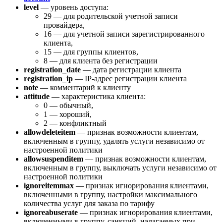
level
— уровень доступа:
29 — для родительской учетной записи
провайдера,
16 — для учетной записи зарегистрированного
клиента,
15 — для группы клиентов,
8 — для клиента без регистрации
registration_date
— дата регистрации клиента
registration_ip
— IP-адрес регистрации клиента
note
— комментарий к клиенту
attitude
— характеристика клиента:
0 — обычный,
1 — хороший,
2 — конфликтный
allowdeleteitem
— признак возможности клиентам,
включенным в группу, удалять услуги независимо от
настроенной политики
allowsuspenditem
— признак возможности клиентам,
включенным в группу, выключать услуги независимо от
настроенной политики
ignoreitemmax
— признак игнорирования клиентами,
включенными в группу, настройки максимального
количества услуг для заказа по тарифу
ignoreabuserate
— признак игнорирования клиентами,
включенными в группу, санкций, налагаемых при