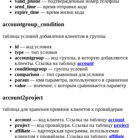
valid_phone
— подтвержденный номер телефона
send_time
— время отправки кода
expire_time
— время жизни кода
accountgroup_condition
таблица условий добавления клиентов в группы
id
— код условия
type
— тип условия
accountgroup
— код группы, в которую добавляются
клиенты. Ссылка на таблицу
account
conditiongroup
— группа условий
comparison
— тип сравнения для условия
param
— имя параметра, используемого в сравнении
value
— значение, с которым сравнивается параметр
account2project
таблица для хранения привязок клиентов к провайдерам
account
— код клиента. Ссылка на таблицу
account
project
— код провайдера. Ссылка на таблицу
project
affiliate
— партнерская программа, используемая
клиентом у провайдера. Ссылка на таблицу
affiliate