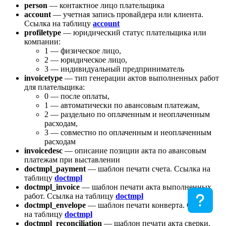
person
— контактное лицо плательщика
account
— учетная запись провайдера или клиента.
Ссылка на таблицу
account
profiletype
— юридический статус плательщика или
компании:
1 — физическое лицо,
2 — юридическое лицо,
3 — индивидуальный предприниматель
invoicetype
— тип генерации актов выполненных работ
для плательщика:
0 — после оплаты,
1 — автоматически по авансовым платежам,
2 — раздельно по оплаченным и неоплаченным
расходам,
3 — совместно по оплаченным и неоплаченным
расходам
invoicedesc
— описание позиции акта по авансовым
платежам при выставлении
doctmpl_payment
— шаблон печати счета. Ссылка на
таблицу
doctmpl
doctmpl_invoice
— шаблон печати акта выполненных
работ. Ссылка на таблицу
doctmpl
doctmpl_envelope
— шаблон печати конверта. Ссылка
на таблицу
doctmpl
doctmpl_reconciliation
— шаблон печати акта сверки.