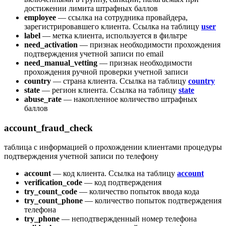
достижении лимита штрафных баллов
employee
— ссылка на сотрудника провайдера,
зарегистрировавшего клиента. Ссылка на таблицу
user
label
— метка клиента, используется в фильтре
need_activation
— признак необходимости прохождения
подтверждения учетной записи по email
need_manual_vetting
— признак необходимости
прохождения ручной проверки учетной записи
country
— страна клиента. Ссылка на таблицу
country
state
— регион клиента. Ссылка на таблицу
state
abuse_rate
— накопленное количество штрафных
баллов
account_fraud_check
таблица с информацией о прохождении клиентами процедуры
подтверждения учетной записи по телефону
account
— код клиента. Ссылка на таблицу
account
verification_code
— код подтверждения
try_count_code
— количество попыток ввода кода
try_count_phone
— количество попыток подтверждения
телефона
try_phone
— неподтвержденный номер телефона