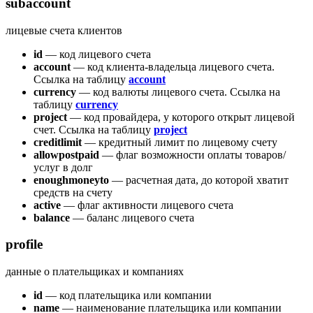
subaccount
лицевые счета клиентов
id
— код лицевого счета
account
— код клиента-владельца лицевого счета.
Ссылка на таблицу
account
currency
— код валюты лицевого счета. Ссылка на
таблицу
currency
project
— код провайдера, у которого открыт лицевой
счет. Ссылка на таблицу
project
creditlimit
— кредитный лимит по лицевому счету
allowpostpaid
— флаг возможности оплаты товаров/
услуг в долг
enoughmoneyto
— расчетная дата, до которой хватит
средств на счету
active
— флаг активности лицевого счета
balance
— баланс лицевого счета
profile
данные о плательщиках и компаниях
id
— код плательщика или компании
name
— наименование плательщика или компании