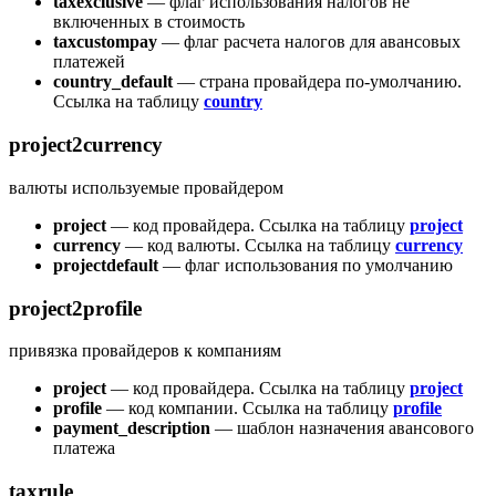
taxexclusive
— флаг использования налогов не
включенных в стоимость
taxcustompay
— флаг расчета налогов для авансовых
платежей
country_default
— страна провайдера по-умолчанию.
Ссылка на таблицу
country
project2currency
валюты используемые провайдером
project
— код провайдера. Ссылка на таблицу
project
currency
— код валюты. Ссылка на таблицу
currency
projectdefault
— флаг использования по умолчанию
project2profile
привязка провайдеров к компаниям
project
— код провайдера. Ссылка на таблицу
project
profile
— код компании. Ссылка на таблицу
profile
payment_description
— шаблон назначения авансового
платежа
taxrule