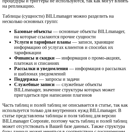
процедуры и триггеры не используются, так как могут влиять
на репликацию.
Таблицы (сущности) BILLmanager можно разделить на
несколько основных групп:
Базовые объекты
— основные объекты BILLmanager,
на которые ссылаются прочие сущности
Услуги и тарифные планы
— записи, хранящие
информацию об услугах клиентов и способах их
тарификации
Финансы и скидки
— информация о промо-акциях,
платежах и списаниях
Рассылки и уведомления
— информация о рассылках
и шаблонах уведомлений
Поддержка
— запросы и задачи
Служебные записи
— служебные объекты
BILLmanager, значение структуры которых может
пригодиться при написании плагинов
Часть таблиц и полей таблиц не описывается в статье, так как
используется только для внутренних нужд BILLmanager. В
статье представлены таблицы и поля таблиц для версии
BILLmanager Corporate, поэтому часть таблиц и полей таблиц
может отсутствовать в Вашей базе данных. Также структура
базы данных может меняться в соответствии с расширением