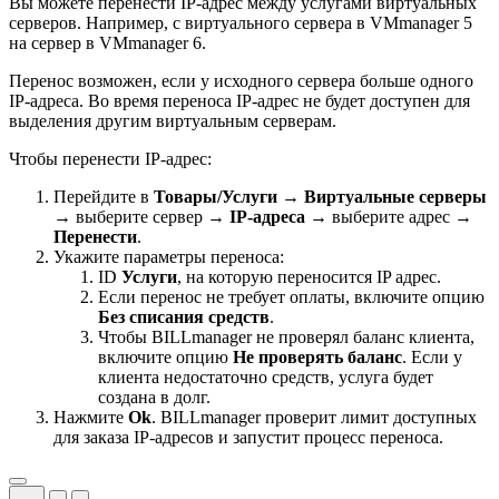
Вы можете перенести IP-адрес между услугами виртуальных
серверов. Например, с виртуального сервера в VMmanager 5
на сервер в VMmanager 6.
Перенос возможен, если у исходного сервера больше одного
IP-адреса. Во время переноса IP-адрес не будет доступен для
выделения другим виртуальным серверам.
Чтобы перенести IP-адрес:
Перейдите в
Товары/Услуги
→
Виртуальные серверы
→ выберите сервер →
IP-адреса
→ выберите адрес →
Перенести
.
Укажите параметры переноса:
ID
Услуги
, на которую переносится IP адрес.
Если перенос не требует оплаты, включите опцию
Без списания средств
.
Чтобы BILLmanager не проверял баланс клиента,
включите опцию
Не проверять баланс
. Если у
клиента недостаточно средств, услуга будет
создана в долг.
Нажмите
Ok
. BILLmanager проверит лимит доступных
для заказа IP-адресов и запустит процесс переноса.