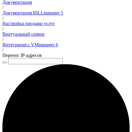
Документация
/
Документация BILLmanager 5
/
Настройка продажи услуг
/
Виртуальный сервер
/
Интеграция с VMmanager 6
/
Перенос IP-адресов