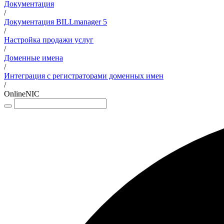
Документация
/
Документация BILLmanager 5
/
Настройка продажи услуг
/
Доменные имена
/
Интеграция с регистраторами доменных имен
/
OnlineNIC