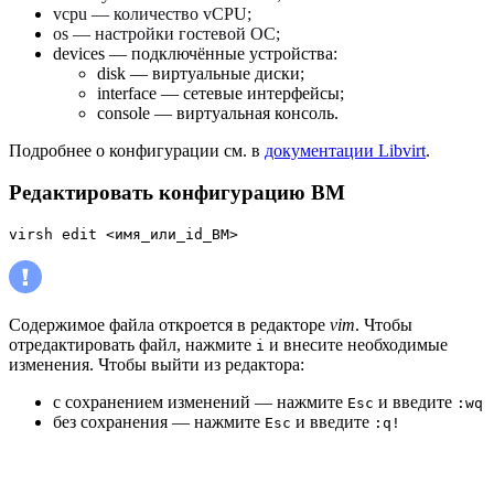
vcpu — количество vCPU;
os — настройки гостевой ОС;
devices — подключённые устройства:
disk — виртуальные диски;
interface — сетевые интерфейсы;
console — виртуальная консоль.
Подробнее о конфигурации см. в
документации Libvirt
.
Редактировать конфигурацию ВМ
virsh edit <имя_или_id_ВМ>
Содержимое файла откроется в редакторе
vim
. Чтобы
отредактировать файл, нажмите
и внесите необходимые
i
изменения. Чтобы выйти из редактора:
с сохранением изменений — нажмите
и введите
Esc
:wq
без сохранения — нажмите
и введите
Esc
:q!