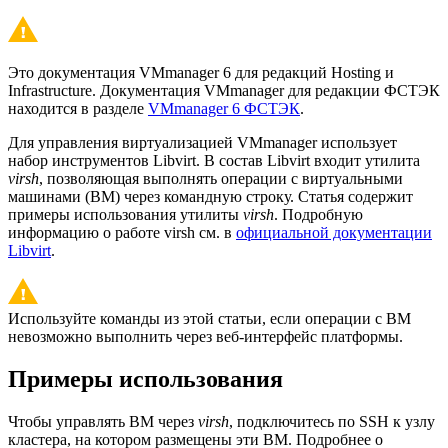
Это документация VMmanager 6 для редакций Hosting и
Infrastructure. Документация VMmanager для редакции ФСТЭК
находится в разделе
VMmanager 6 ФСТЭК
.
Для управления виртуализацией VMmanager использует
набор инструментов Libvirt. В состав Libvirt входит утилита
virsh
, позволяющая выполнять операции с виртуальными
машинами (ВМ) через командную строку. Статья содержит
примеры использования утилиты
virsh
. Подробную
информацию о работе virsh см. в
официальной документации
Libvirt
.
Используйте команды из этой статьи, если операции с ВМ
невозможно выполнить через веб-интерфейс платформы.
Примеры использования
Чтобы управлять ВМ через
virsh
, подключитесь по SSH к узлу
кластера, на котором размещены эти ВМ. Подробнее о