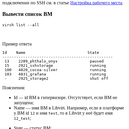
подключении по SSH см. в статье
Настройка рабочего места
.
Вывести список ВМ
virsh list --all
Пример ответа
Id    Name                           State

------------------------------------------------

 13    2289_phthalo_onyx              paused

 15    2921_sshstorage                running

 100   4820_cocoa-silver              running

 103   4831_grafana                   running

 -     2925_storage2                  shut off
Пояснения:
Id — id ВМ в гипервизоре. Отсутствует, если ВМ не
запущена;
Name — имя ВМ в Libvirt. Например, если в платформе
у ВМ id
и имя
, то в Libvirt у неё будет имя
12
test
;
12_test
State — cтатус ВМ: