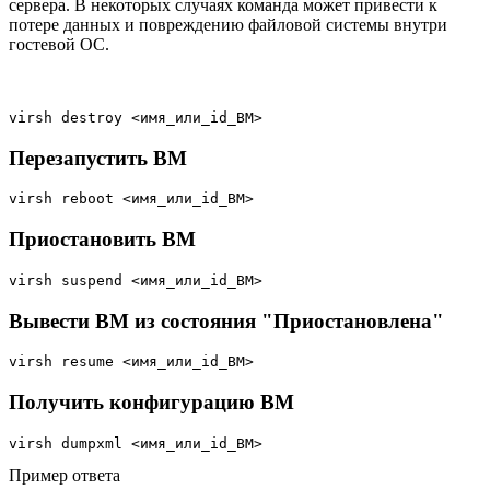
сервера. В некоторых случаях команда может привести к
потере данных и повреждению файловой системы внутри
гостевой ОС.
virsh destroy <имя_или_id_ВМ>
Перезапустить ВМ
virsh reboot <имя_или_id_ВМ>
Приостановить ВМ
virsh suspend <имя_или_id_ВМ>
Вывести ВМ из состояния "Приостановлена"
virsh resume <имя_или_id_ВМ>
Получить конфигурацию ВМ
virsh dumpxml <имя_или_id_ВМ>
Пример ответа