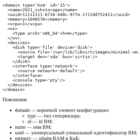
<domain type='kvm' id='15'>

  <name>2921_sshstorage</name>

  <uuid>11111111-6716-440c-977e-1712dd752411</uuid>

  <memory>1048576</memory>

  <vcpu>1</vcpu>

  <os>

    <type arch='x86_64'>hvm</type>

  </os>

  <devices>

    <disk type='file' device='disk'>

      <source file='/var/lib/libvirt/images/minimal-vm.
      <target dev='vda' bus='virtio'/>

    </disk>

    <interface type='network'>

      <source network='default'/>

    </interface>

    <console type='pty'/>

  </devices>

</domain>
Пояснения:
domain —
корневой элемент конфигурации:
type — тип гипервизора;
id — id ВМ;
name — имя ВМ;
uuid — универсальный уникальный идентификатор ВМ;
memory — объём RAM в КиБ;