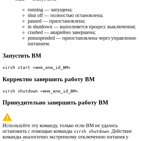
running — запущена;
shut off — полностью остановлена;
paused — приостановлена;
in shutdown — выполняется процесс выключения;
crashed — аварийно завершена;
pmsuspended — приостановлена через управление
питанием.
Запустить ВМ
virsh start <имя_или_id_ВМ>
Корректно завершить работу ВМ
virsh shutdown <имя_или_id_ВМ>
Принудительно завершить работу ВМ
Используйте эту команду, только если ВМ не удалось
остановить с помощью команды
. Действие
virsh shutdown
команды аналогично экстренному отключению питания у