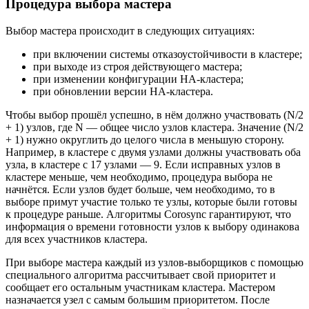
Процедура выбора мастера
Выбор мастера происходит в следующих ситуациях:
при включении системы отказоустойчивости в кластере;
при выходе из строя действующего мастера;
при изменении конфигурации HA-кластера;
при обновлении версии HA-кластера.
Чтобы выбор прошёл успешно, в нём должно участвовать (N/2
+ 1) узлов, где N — общее число узлов кластера. Значение (N/2
+ 1) нужно округлить до целого числа в меньшую сторону.
Например, в кластере с двумя узлами должны участвовать оба
узла, в кластере с 17 узлами — 9. Если исправных узлов в
кластере меньше, чем необходимо, процедура выбора не
начнётся. Если узлов будет больше, чем необходимо, то в
выборе примут участие только те узлы, которые были готовы
к процедуре раньше. Алгоритмы Corosync гарантируют, что
информация о времени готовности узлов к выбору одинакова
для всех участников кластера.
При выборе мастера каждый из узлов-выборщиков с помощью
специального алгоритма рассчитывает свой приоритет и
сообщает его остальным участникам кластера. Мастером
назначается узел с самым большим приоритетом. После