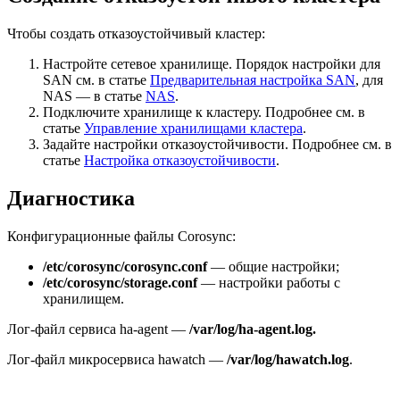
Чтобы создать отказоустойчивый кластер:
Настройте сетевое хранилище. Порядок настройки для
SAN см. в статье
Предварительная настройка SAN
, для
NAS — в статье
NAS
.
Подключите хранилище к кластеру. Подробнее см. в
статье
Управление хранилищами кластера
.
Задайте настройки отказоустойчивости. Подробнее см. в
статье
Настройка отказоустойчивости
.
Диагностика
Конфигурационные файлы Сorosync:
/etc/corosync/corosync.conf
— общие настройки;
/etc/corosync/storage.conf
— настройки работы с
хранилищем.
Лог-файл сервиса ha-agent —
/var/log/ha-agent.log.
Лог-файл микросервиса hawatch —
/var/log/hawatch.log
.