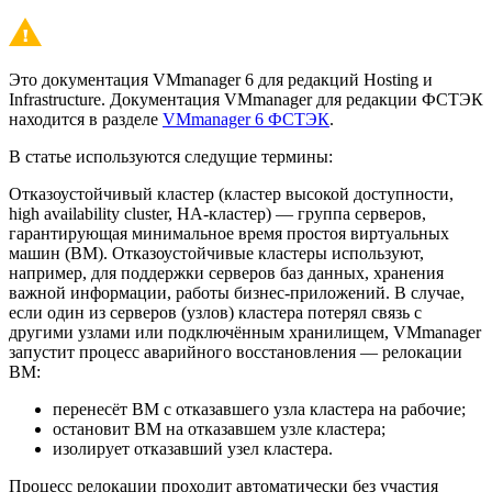
Это документация VMmanager 6 для редакций Hosting и
Infrastructure. Документация VMmanager для редакции ФСТЭК
находится в разделе
VMmanager 6 ФСТЭК
.
В статье используются следущие термины:
Отказоустойчивый кластер (кластер высокой доступности,
high availability cluster, HA-кластер) — группа серверов,
гарантирующая минимальное время простоя виртуальных
машин (ВМ). Отказоустойчивые кластеры используют,
например, для поддержки серверов баз данных, хранения
важной информации, работы бизнес-приложений. В случае,
если один из серверов (узлов) кластера потерял связь с
другими узлами или подключённым хранилищем, VMmanager
запустит процесс аварийного восстановления — релокации
ВМ:
перенесёт ВМ с отказавшего узла кластера на рабочие;
остановит ВМ на отказавшем узле кластера;
изолирует отказавший узел кластера.
Процесс релокации проходит автоматически без участия