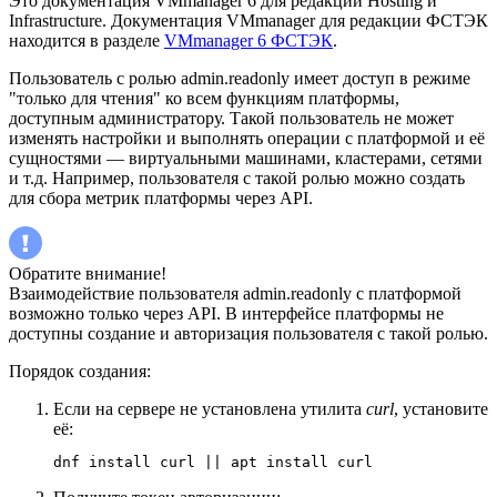
Это документация VMmanager 6 для редакций Hosting и
Infrastructure. Документация VMmanager для редакции ФСТЭК
находится в разделе
VMmanager 6 ФСТЭК
.
Пользователь с ролью admin.readonly имеет доступ в режиме
"только для чтения" ко всем функциям платформы,
доступным администратору. Такой пользователь не может
изменять настройки и выполнять операции с платформой и её
сущностями — виртуальными машинами, кластерами, сетями
и т.д. Например, пользователя с такой ролью можно создать
для сбора метрик платформы через API.
Обратите внимание!
Взаимодействие пользователя admin.readonly с платформой
возможно только через API. В интерфейсе платформы не
доступны создание и авторизация пользователя с такой ролью.
Порядок создания:
Если на сервере не установлена утилита
curl
, установите
её:
dnf install curl || apt install curl