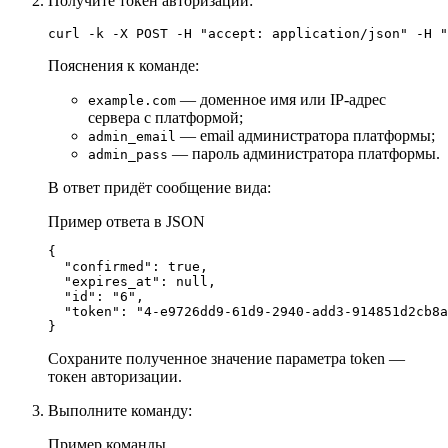
Получите токен авторизации:
curl -k -X POST -H "accept: application/json" -H "
Пояснения к команде:
— доменное имя или IP-адрес
example.com
сервера с платформой;
— email администратора платформы;
admin_email
— пароль администратора платформы.
admin_pass
В ответ придёт сообщение вида:
Пример ответа в JSON
{

  "confirmed": true,

  "expires_at": null,

  "id": "6",

  "token": "4-e9726dd9-61d9-2940-add3-914851d2cb8a
}
Сохраните полученное значение параметра token —
токен авторизации.
Выполните команду:
Пример команды