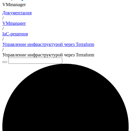
VMmanager
Документация
/
VMmanager
/
IaC-решения
/
Управление инфраструктурой через Terraform
/
Управление инфраструктурой через Terraform