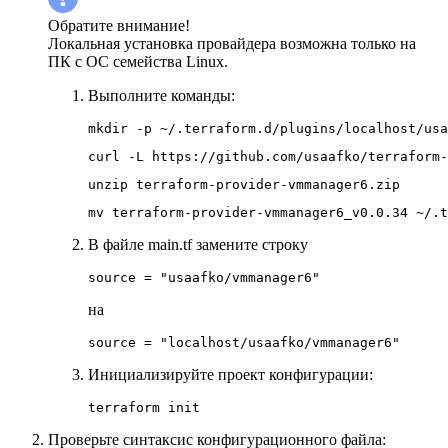
Обратите внимание!
Локальная установка провайдера возможна только на
ПК с ОС семейства Linux.
Выполните команды:
mkdir -p ~/.terraform.d/plugins/localhost/usa
curl -L https://github.com/usaafko/terraform-
unzip terraform-provider-vmmanager6.zip
mv terraform-provider-vmmanager6_v0.0.34 ~/.t
В файле main.tf замените строку
source = "usaafko/vmmanager6" 
на
source = "localhost/usaafko/vmmanager6"
Инициализируйте проект конфигурации:
terraform init
Проверьте синтаксис конфигурационного файла: