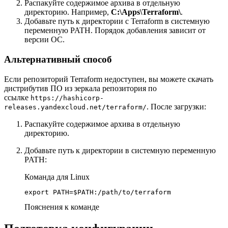
Распакуйте содержимое архива в отдельную
директорию. Например,
C:\Apps\Terraform\
.
Добавьте путь к директории с Terraform в системную
переменную PATH. Порядок добавления зависит от
версии ОС.
Альтернативный способ
Если репозиторий Terraform недоступен, вы можете скачать
дистрибутив ПО из зеркала репозитория по
ссылке
https://hashicorp-
. После загрузки:
releases.yandexcloud.net/terraform/
Распакуйте содержимое архива в отдельную
директорию.
Добавьте путь к директории в системную переменную
PATH:
Команда для Linux
export PATH=$PATH:/path/to/terraform
Пояснения к команде