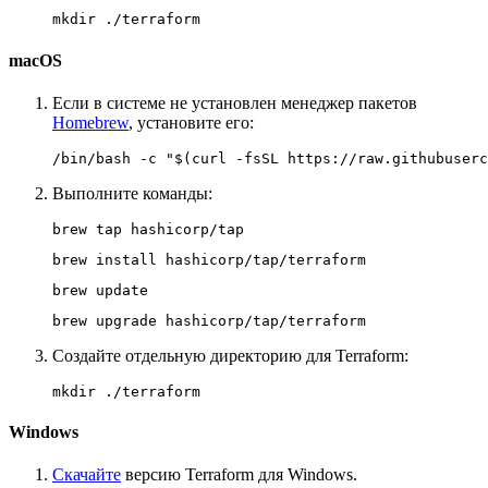
mkdir ./terraform
macOS
Если в системе не установлен менеджер пакетов
Homebrew
, установите его:
/bin/bash -c "$(curl -fsSL https://raw.githubuserc
Выполните команды:
brew tap hashicorp/tap
brew install hashicorp/tap/terraform
brew update
brew upgrade hashicorp/tap/terraform
Создайте отдельную директорию для Terraform:
mkdir ./terraform
Windows
Скачайте
версию Terraform для Windows.