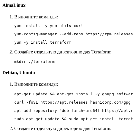
AlmaLinux
Выполните команды:
yum install -y yum-utils curl
yum-config-manager --add-repo https://rpm.releases
yum -y install terraform
Создайте отдельную директорию для Terraform:
mkdir ./terraform
Debian, Ubuntu
Выполните команды:
apt-get update && apt-get install -y gnupg softwar
curl -fsSL https://apt.releases.hashicorp.com/gpg 
apt-add-repository "deb [arch=amd64] https://apt.r
sudo apt-get update && sudo apt-get install terraf
Создайте отдельную директорию для Terraform: