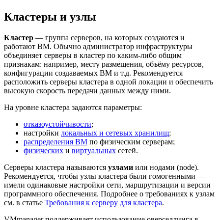
Кластеры и узлы
Кластер
— группа серверов, на которых создаются и
работают ВМ. Обычно администратор инфраструктуры
объединяет серверы в кластер по каким-либо общим
признакам: например, месту размещения, объёму ресурсов,
конфигурации создаваемых ВМ и т.д. Рекомендуется
расположить серверы кластера в одной локации и обеспечить
высокую скорость передачи данных между ними.
На уровне кластера задаются параметры:
отказоустойчивости
;
настройки
локальных и сетевых хранилищ
;
распределения ВМ
по физическим серверам;
физических
и
виртуальных
сетей.
Серверы кластера называются
узлами
или нодами (node).
Рекомендуется, чтобы узлы кластера были гомогенными —
имели одинаковые настройки сети, маршрутизации и версии
программного обеспечения. Подробнее о требованиях к узлам
см. в статье
Требования к серверу для кластера
.
VMmanager поддерживает использование оверселлинга в