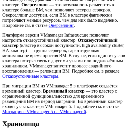
кластере.
Оверселлинг
— это возможность разместить в
кластере больше ВМ, чем позволяют ресурсы серверов.
Оверселлинг доступен, если ВМ в кластере фактически
потребляют меньше ресурсов, чем для них было выделено.
Подробнее см. в статье
Оверселлинг
.
Платформа версии VMmanager Infrastructure позволяет
настроить отказоустойчивый кластер.
Отказоустойчивый
кластер
(кластер высокой доступности, high availability cluster,
HA-кластер) — группа серверов, гарантирующая
минимальное время простоя ВМ. В случае, если один из узлов
кластера потерял связь с другими узлами или подключённым
хранилищем, VMmanager запустит процесс аварийного
восстановления — релокации ВМ. Подробнее см. в разделе
Отказоустойчивые кластеры
.
При миграции ВМ из VMmanager 5 в платформе создаётся
временный кластер.
Временный кластер
— это кластер с
ограниченной функциональностью для временного
размещения ВМ на период миграции. Во временный кластер
входят узлы кластера VMmanager 5. Подробнее см. в статье
Миграция с VMmanager 5 на VMmanager 6
.
Хранилища