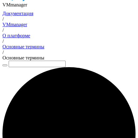
VMmanager
Документация
/
VMmanager
/
О платформе
/
Основные термины
/
Основные термины