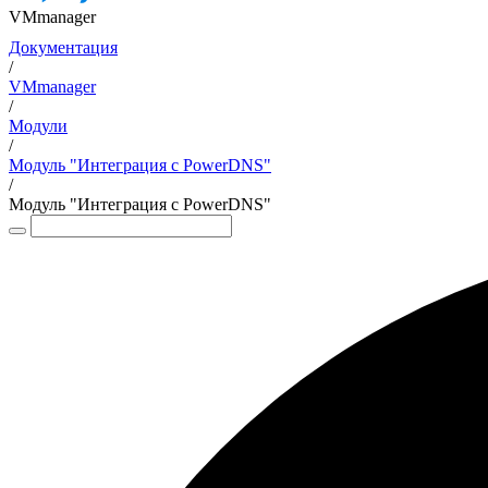
VMmanager
Документация
/
VMmanager
/
Модули
/
Модуль "Интеграция с PowerDNS"
/
Модуль "Интеграция с PowerDNS"