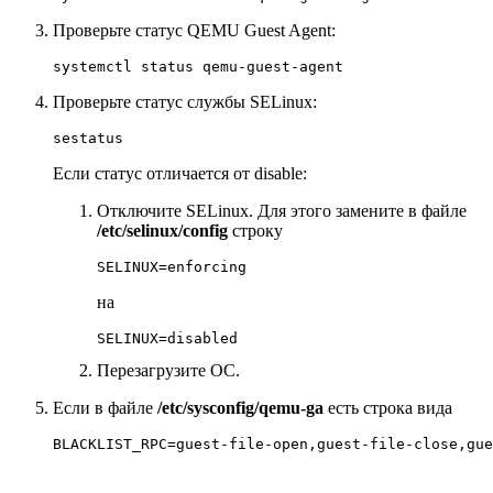
Проверьте статус QEMU Guest Agent:
systemctl status qemu-guest-agent
Проверьте статус службы SELinux:
sestatus
Если статус отличается от disable:
Отключите SELinux. Для этого замените в файле
/etc/selinux/config
строку
SELINUX=enforcing
на
SELINUX=disabled
Перезагрузите ОС.
Если в файле
/etc/sysconfig/qemu-ga
есть строка вида
BLACKLIST_RPC=guest-file-open,guest-file-close,gue