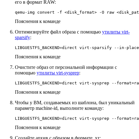
его в формат RAW:
qemu-img convert -f <disk_format> -O raw <disk_pat
Пояснения к команде
Оптимизируйте файл образа с помощью
утилиты virt-
sparsify
:
LIBGUESTFS_BACKEND=direct virt-sparsify --in-place
Пояснения к команде
Очистите образ от персональной информации с
помощью
утилиты virt-sysprep
:
LIBGUESTFS_BACKEND=direct virt-sysprep --format=ra
Пояснения к команде
Чтобы у ВМ, создаваемых из шаблона, был уникальный
параметр machine-id, выполните команду:
LIBGUESTFS_BACKEND=direct virt-sysprep --format=ra
Пояснения к команде
Создайте архив с образом в формате .xz: