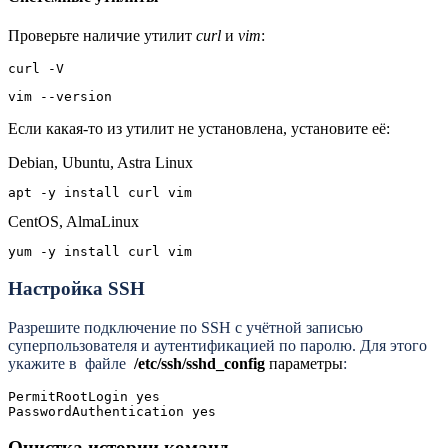
Проверьте наличие утилит
curl
и
vim
:
curl -V
vim --version
Если какая-то из утилит не установлена, установите её:
Debian, Ubuntu, Astra Linux
apt -y install curl vim
CentOS, AlmaLinux
yum -y install curl vim
Настройка SSH
Разрешите подключение по SSH с учётной записью
суперпользователя и аутентификацией по паролю. Для этого
укажите в
файле
/etc/ssh/sshd_config
параметры
:
PermitRootLogin yes

PasswordAuthentication yes
Очистка истории команд