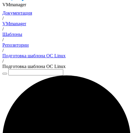
VMmanager
Документация
/
VMmanager
/
Шаблоны
/
Репозитории
/
Подготовка шаблона ОС Linux
/
Подготовка шаблона ОС Linux