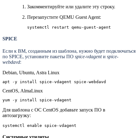
Закомментируйте или удалите эту строку.
Перезапустите QEMU Guest Agent:
systemctl restart qemu-guest-agent
SPICE
Если к ВМ, созданным из шаблона, нужно будет подключаться
по SPICE, установите пакеты ПО
spice-vdagent
и
spice-
webdavd
:
Debian, Ubuntu, Astra Linux
apt -y install spice-vdagent spice-webdavd
CentOS, AlmaLinux
yum -y install spice-vdagent
Для шаблона с ОС CentOS добавьте запуск ПО в
автозагрузку:
systemctl enable spice-vdagent
Системные утилиты