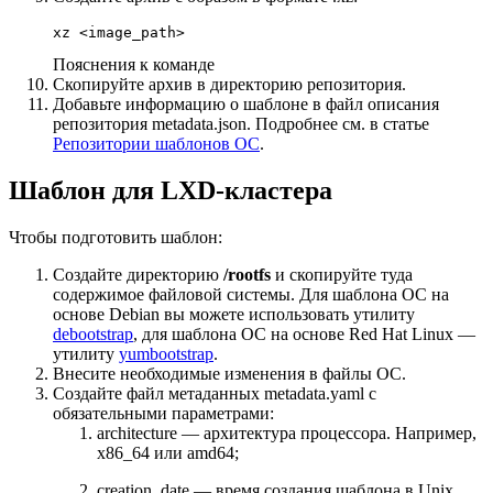
xz <image_path>
Пояснения к команде
Скопируйте архив в директорию репозитория.
Добавьте информацию о шаблоне в файл описания
репозитория metadata.json. Подробнее см. в статье
Репозитории шаблонов ОС
.
Шаблон для LXD-кластера
Чтобы подготовить шаблон:
Создайте директорию
/rootfs
и скопируйте туда
содержимое файловой системы. Для шаблона ОС на
основе Debian вы можете использовать утилиту
debootstrap
, для шаблона ОС на основе Red Hat Linux —
утилиту
yumbootstrap
.
Внесите необходимые изменения в файлы ОС.
Создайте файл метаданных metadata.yaml с
обязательными параметрами:
architecture — архитектура процессора. Например,
x86_64 или amd64;
creation_date — время создания шаблона в Unix