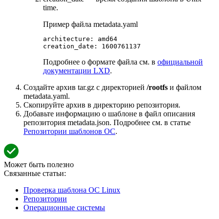
time.
Пример файла metadata.yaml
architecture: amd64

creation_date: 1600761137
Подробнее о формате файла см. в
официальной
документации LXD
.
Создайте архив tar.gz с директорией
/rootfs
и файлом
metadata.yaml.
Скопируйте архив в директорию репозитория.
Добавьте информацию о шаблоне в файл описания
репозитория metadata.json. Подробнее см. в статье
Репозитории шаблонов ОС
.
Может быть полезно
Связанные статьи:
Проверка шаблона ОС Linux
Репозитории
Операционные системы