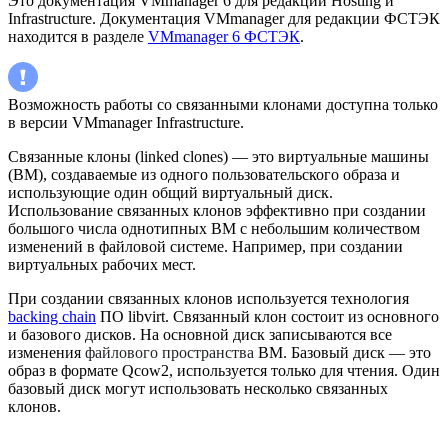
Это документация VMmanager 6 для редакций Hosting и
Infrastructure. Документация VMmanager для редакции ФСТЭК
находится в разделе
VMmanager 6 ФСТЭК
.
Возможность работы со связанными клонами доступна только
в версии VMmanager Infrastructure.
Связанные клоны (linked clones) — это виртуальные машины
(ВМ), создаваемые из одного пользовательского образа и
использующие один общий виртуальный диск.
Использование связанных клонов эффективно при создании
большого числа однотипных ВМ с небольшим количеством
изменений в файловой системе. Например, при создании
виртуальных рабочих мест.
При создании связанных клонов используется технология
backing chain
ПО libvirt. Связанный клон состоит из основного
и базового дисков. На основной диск записываются все
изменения
файлового пространства
ВМ. Базовый диск — это
образ в формате Qcow2, используется только для чтения. Один
базовый диск могут использовать несколько связанных
клонов.