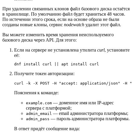
При удалении связанных клонов файл базового диска остаётся
в хранилище. По умолчанию файл будет храниться 48 часов.
По истечении этого срока, если на основе образа не были
созданы новые клоны, сервис
nodewatch
удалит этот файл.
Вы можете изменить время хранения неиспользуемого
базового диска через API. Для этого:
Если на сервере не установлена утилита
curl
, установите
её:
dnf install curl || apt install curl
Получите токен авторизации:
curl -k -X POST -H "accept: application/json" -H "
Пояснения к команде:
— доменное имя или IP-адрес
example.com
сервера с платформой;
— email администратора платформы;
admin_email
— пароль администратора платформы.
admin_pass
В ответ придёт сообщение вида: