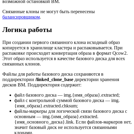
возможной остановкой ВМ.
Связанные клоны не могут быть перенесены
балансировщиком
.
Логика работы
При создании первого связанного клона исходный образ
копируется в хранилище кластера и распаковывается. При
распаковке происходит конвертация образа в формат Qcow2.
Этот образ используется в качестве базового диска для всех
связанных клонов.
Файлы для работы базового диска сохраняются в
поддиректории
/linked_clone_base
директории хранения
дисков ВМ. Поддиректория содержит:
файл базового диска — img.{имя_образа}.extracted;
файл с контрольной суммой базового диска — img.
{имя_образа}.extracted.chksum;
файлы-маркеры для логической связи базового диска с
основным — img.{имя_образа}.extracted.
{имя_основного_диска}.link. Если файлов-маркеров нет,
значит базовый диск не используется связанными
клонами.