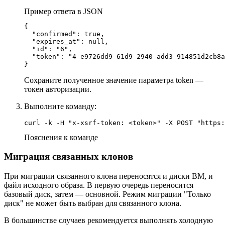
Пример ответа в JSON
{

  "confirmed": true,

  "expires_at": null,

  "id": "6",

  "token": "4-e9726dd9-61d9-2940-add3-914851d2cb8a
}
Сохраните полученное значение параметра token —
токен авторизации.
Выполните команду:
curl -k -H "x-xsrf-token: <token>" -X POST "https:
Пояснения к команде
Миграция связанных клонов
При миграции связанного клона переносятся и диски ВМ, и
файл исходного образа. В первую очередь переносится
базовый диск, затем — основной. Режим миграции "Только
диск" не может быть выбран для связанного клона.
В большинстве случаев рекомендуется выполнять холодную