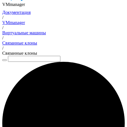
VMmanager
Документация
/
VMmanager
/
Виртуальные машины
/
Связанные клоны
/
Связанные клоны