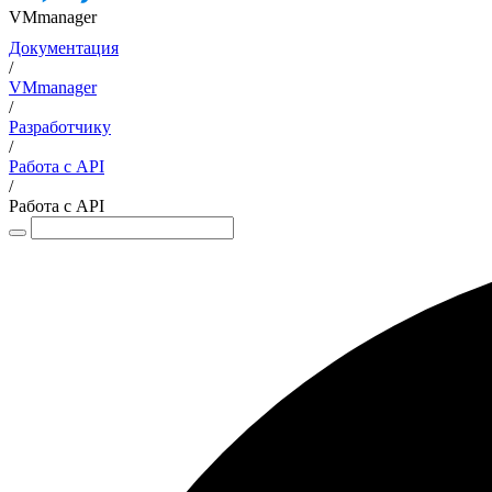
VMmanager
Документация
/
VMmanager
/
Разработчику
/
Работа с API
/
Работа с API