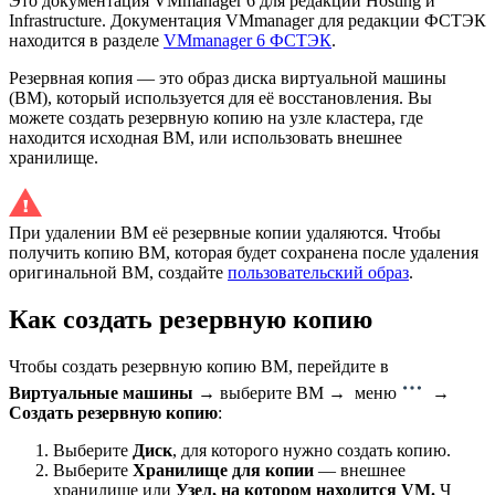
Это документация VMmanager 6 для редакций Hosting и
Infrastructure. Документация VMmanager для редакции ФСТЭК
находится в разделе
VMmanager 6 ФСТЭК
.
Резервная копия — это образ диска виртуальной машины
(ВМ), который используется для её восстановления. Вы
можете создать резервную копию на узле кластера, где
находится исходная ВМ, или использовать внешнее
хранилище.
При удалении ВМ её резервные копии удаляются. Чтобы
получить копию ВМ, которая будет сохранена после удаления
оригинальной ВМ, создайте
пользовательский образ
.
Как создать резервную копию
Чтобы создать резервную копию ВМ, перейдите в
Виртуальные машины
→ выберите ВМ → меню
→
Создать резервную копию
:
Выберите
Диск
, для которого нужно создать копию.
Выберите
Хранилище для копии
— внешнее
хранилище или
Узел, на котором находится VM.
Ч