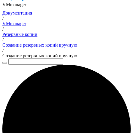
VMmanager
Документация
/
VMmanager
/
Резервные копии
/
Создание резервных копий вручную
/
Создание резервных копий вручную